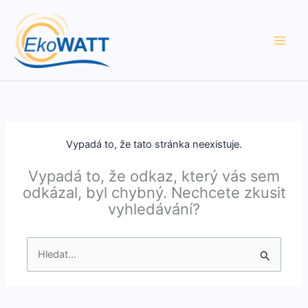
Přeskočit
na
obsah
Vypadá to, že tato stránka neexistuje.
Vypadá to, že odkaz, který vás sem
odkázal, byl chybný. Nechcete zkusit
vyhledávání?
Vyhledat
pro: