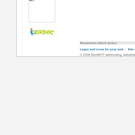
Nenalezena žádná zpráva
Logos and icons for your web
l
Site
© 2008 EkoWATT
webhosting
,
webdesi