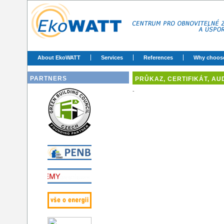
About EkoWATT
Services
References
Why choos
PARTNERS
PRŮKAZ, CERTIFIKÁT, AUD
-