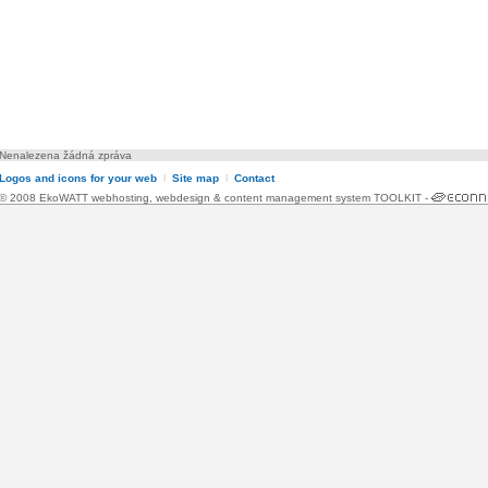
Nenalezena žádná zpráva
Logos and icons for your web
l
Site map
l
Contact
© 2008 EkoWATT
webhosting
,
webdesign
&
content management system TOOLKIT
-