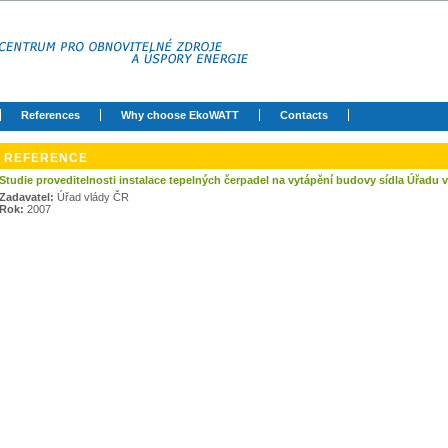
References
Why choose EkoWATT
Contacts
REFERENCE
Studie proveditelnosti instalace tepelných čerpadel na vytápění budovy sídla Úřadu 
Zadavatel:
Úřad vlády ČR
Rok:
2007