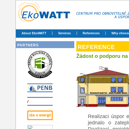
About EkoWATT
Services
References
Why choos
PARTNERS
REFERENCE
Žádost o podporu na 
Realizaci úspor 
jednalo o zatep
Realizací proje