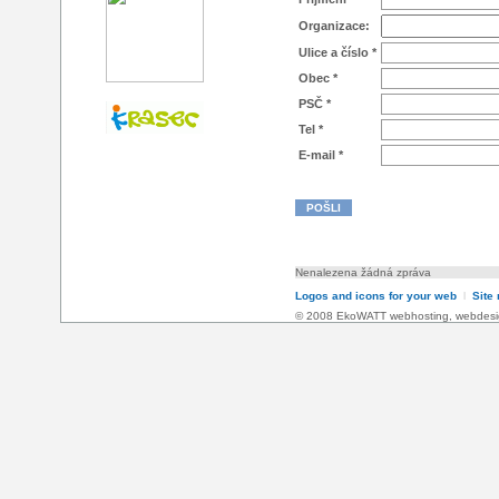
Organizace:
Ulice a číslo *
Obec *
PSČ *
Tel *
E-mail *
Nenalezena žádná zpráva
Logos and icons for your web
l
Site
© 2008 EkoWATT
webhosting
,
webdesi