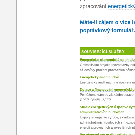
zpracování
energetick
Máte-li zájem o více 
poptávkový formulář.
SOUVISEJÍCÍ SLUŽBY
Energeticko-ekonomická optimali
Optimalizace projektu novostavby ne
až desítky procent provozních náklad
Energetický audit budov
Energetický audit navrhne opatření n
Dotace a financování energetickýc
Pomůžeme vám se získáním dotace
OPŽP, PANEL, SFŽP.
Studie energetických úspor ve vý
administrativních budovách
Úspory energie ve výrobě, skladovací
administrativních budovách s možnost
energií a provozních a investičních n
Poradenství pro malé a střední po