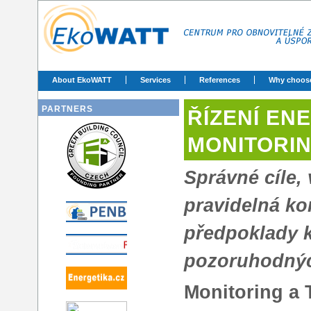
About EkoWATT
Services
References
Why choos
PARTNERS
ŘÍZENÍ EN
MONITORIN
Správné cíle,
pravidelná ko
předpoklady 
pozoruhodnýc
Monitoring a 