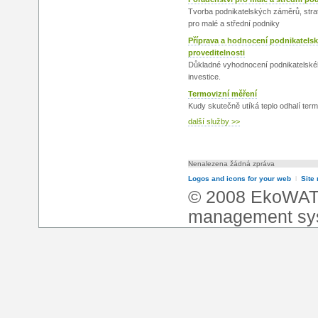
Tvorba podnikatelských záměrů, strat
pro malé a střední podniky
Příprava a hodnocení podnikatels
proveditelnosti
Důkladné vyhodnocení podnikatelské
investice.
Termovizní měření
Kudy skutečně utíká teplo odhalí ter
další služby >>
Nenalezena žádná zpráva
Logos and icons for your web
l
Site
© 2008 EkoWA
management sy