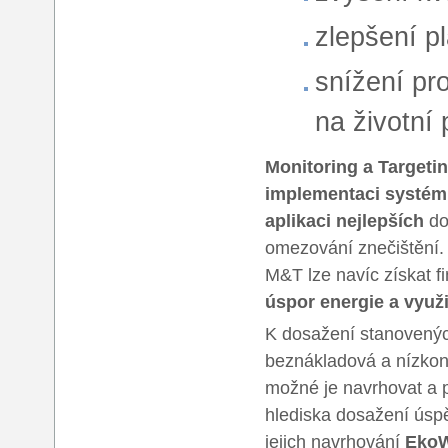
zlepšení p
snížení pr
na životní 
Monitoring a Targeti
implementaci systémů
aplikaci nejlepších
do
omezování znečištění.
M&T lze navíc získat f
úspor energie a využi
K dosažení stanovenýc
beznákladová a nízkoná
možné je navrhovat a p
hlediska dosažení úspě
jejich navrhování
Eko