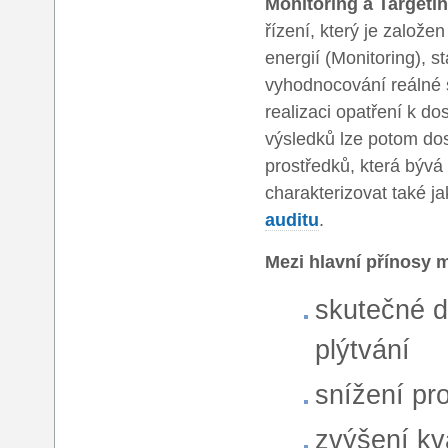
Monitoring a Targeti
řízení, který je založ
energií (Monitoring), 
vyhodnocování reálné s
realizaci opatření k d
výsledků lze potom do
prostředků, která bývá
charakterizovat také j
auditu
.
Mezi
hlavní přínosy
m
skutečné d
plýtvání
snížení pr
zvýšení kv