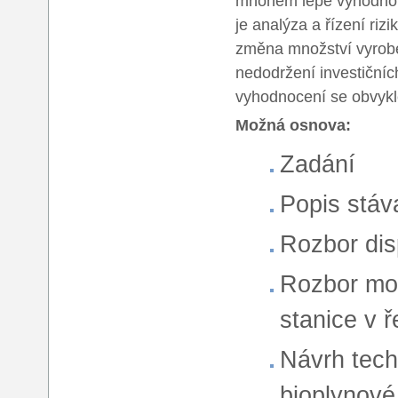
mnohem lépe vyhodnotí
je analýza a řízení rizi
změna množství vyroben
nedodržení investiční
vyhodnocení se obvykl
Možná osnova:
Zadání
Popis stáv
Rozbor dis
Rozbor mož
stanice v ř
Návrh tech
bioplynové