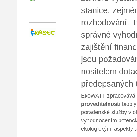
stanice, zejmé
rozhodování. T
správné vyhodn
zajištění fina
jsou požadován
nositelem dota
předepsaných 
EkoWATT zpracovává
proveditelnosti
bioply
poradenské služby v ob
vyhodnocením potenciá
ekologickými aspekty a