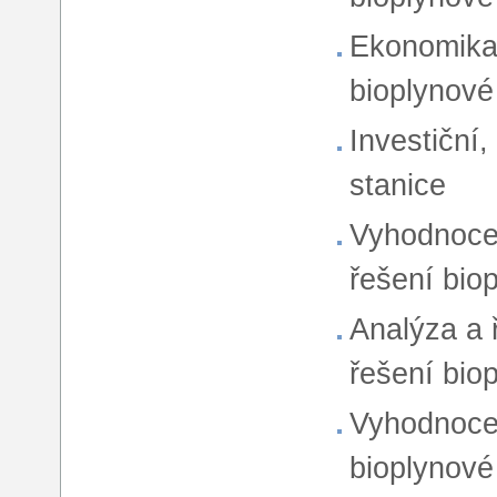
Ekonomika 
bioplynové
Investiční,
stanice
Vyhodnocen
řešení bio
Analýza a ř
řešení bio
Vyhodnocen
bioplynové