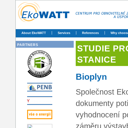
About EkoWATT
Services
References
Why choos
PARTNERS
STUDIE PR
STANICE
Bioplyn
Společnost E
dokumenty pot
vyhodnocení p
záměru výstav