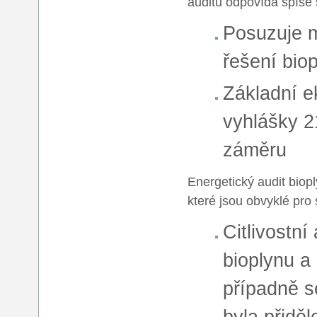
auditu odpovídá spíše s
Posuzuje m
řešení biop
Základní 
vyhlášky 2
záměru
Energetický audit biop
které jsou obvyklé pro 
Citlivostní
bioplynu a 
případně s
byla přiděl