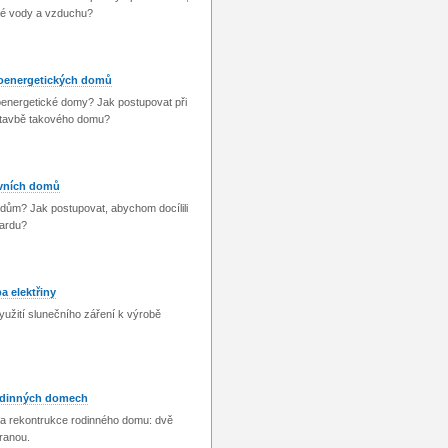
lé vody a vzduchu?
koenergetických domů
oenergetické domy? Jak postupovat při
stavbě takového domu?
ivních domů
í dům? Jak postupovat, abychom docílili
dardu?
a elektřiny
yužití slunečního záření k výrobě
rodinných domech
 a rekontrukce rodinného domu: dvě
ranou.