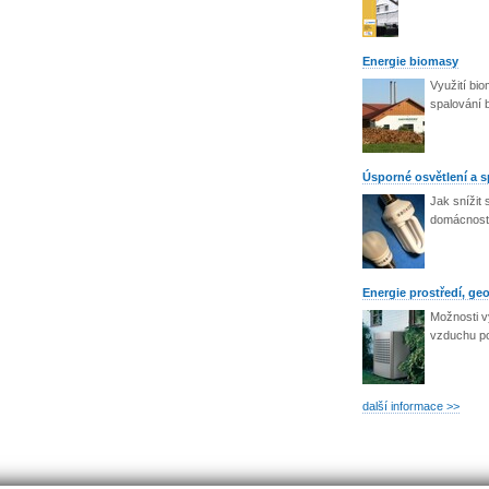
Energie biomasy
Využití bio
spalování b
Úsporné osvětlení a 
Jak snížit 
domácnosti
Energie prostředí, geo
Možnosti vy
vzduchu po
další informace >>