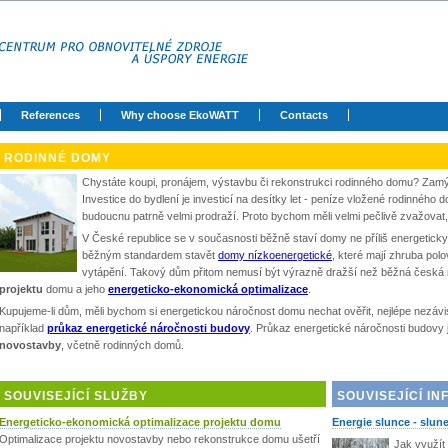
References
Why choose EkoWATT
Contacts
RODINNÉ DOMY
Chystáte koupi, pronájem, výstavbu či rekonstrukci rodinného domu? Zamý
Investice do bydlení je investicí na desítky let - peníze vložené rodinného 
budoucnu patrně velmi prodraží. Proto bychom měli velmi pečlivě zvažovat
V České republice se v současnosti běžně staví domy ne příliš energetick
běžným standardem stavět
domy nízkoenergetické
, které mají zhruba polo
vytápění. Takový dům přitom nemusí být výrazně dražší než běžná česká 
projektu
domu a jeho
energeticko-ekonomická optimalizace
.
Kupujeme-li dům, měli bychom si energetickou náročnost domu nechat ověřit, nejlépe nezáv
například
průkaz energetické náročnosti budovy
. Průkaz energetické náročnosti budovy 
novostavby
, včetně rodinných domů.
SOUVISEJÍCÍ SLUŽBY
SOUVISEJÍCÍ I
Energeticko-ekonomická optimalizace projektu domu
Energie slunce - slun
Optimalizace projektu novostavby nebo rekonstrukce domu ušetří
Jak využít