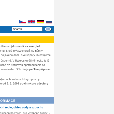
šlíte se,
jak ušetřit za energie
?
domu, který plýtvá energií, se nám v
, do jakého domu své úspory investujeme.
y úsporné. V Rakousku či Německu je již
vičné až třetinovou spotřebu tepla na
novostavba. Důležitá je
pečlivá příprava
islým odborníkem, který zpracuje
je
od 1. 1. 2009 povinný pro všechny
NFORMACE
eční teplo, ohřev vody a vzduchu
 slunečního záření pro vytápěné budov, k