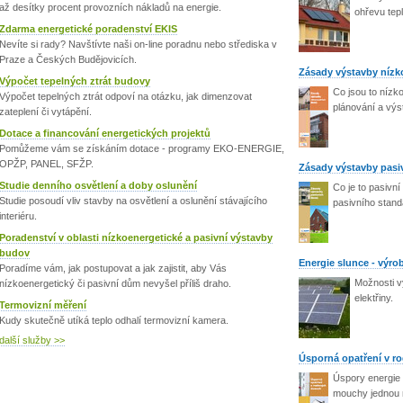
až desítky procent provozních nákladů na energie.
ohřevu tep
Zdarma energetické poradenství EKIS
Nevíte si rady? Navštívte naši on-line poradnu nebo střediska v
Praze a Českých Budějovicích.
Zásady výstavby níz
Výpočet tepelných ztrát budovy
Co jsou to nízk
Výpočet tepelných ztrát odpoví na otázku, jak dimenzovat
plánování a vý
zateplení či vytápění.
Dotace a financování energetických projektů
Pomůžeme vám se získáním dotace - programy EKO-ENERGIE,
OPŽP, PANEL, SFŽP.
Zásady výstavby pas
Studie denního osvětlení a doby oslunění
Co je to pasivn
Studie posoudí vliv stavby na osvětlení a oslunění stávajícího
pasivního stan
interiéru.
Poradenství v oblasti nízkoenergetické a pasivní výstavby
budov
Energie slunce - výrob
Poradíme vám, jak postupovat a jak zajistit, aby Vás
Možnosti v
nízkoenergetický či pasivní dům nevyšel příliš draho.
elektřiny.
Termovizní měření
Kudy skutečně utíká teplo odhalí termovizní kamera.
další služby >>
Úsporná opatření v 
Úspory energie
mouchy jednou 