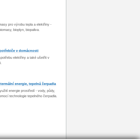
masy pro výrobu tepla a elektřiny -
iomasy, bioplyn, biopaliva.
spotřebiče v domácnosti
spotřebu elektřiny a také ušetřit v
.
termální energie, tepelná čerpadla
užití energie prostředí - vody, půdy,
mocí technologie tepelného čerpadla.