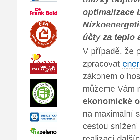
optimalizace 
Nízkoenergeti
účty za teplo 
V případě, že 
zpracovat
ener
zákonem o hosp
můžeme Vám n
ekonomické o
na maximální s
cestou snížení
realizací dalš