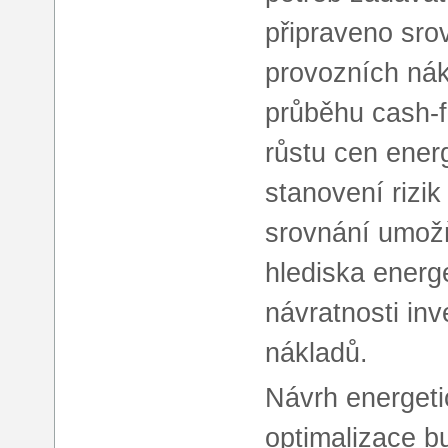
připraveno srov
provozních nák
průběhu cash-
růstu cen ener
stanovení rizik
srovnání umožň
hlediska energe
návratnosti inv
nákladů.
Návrh energeti
optimalizace b