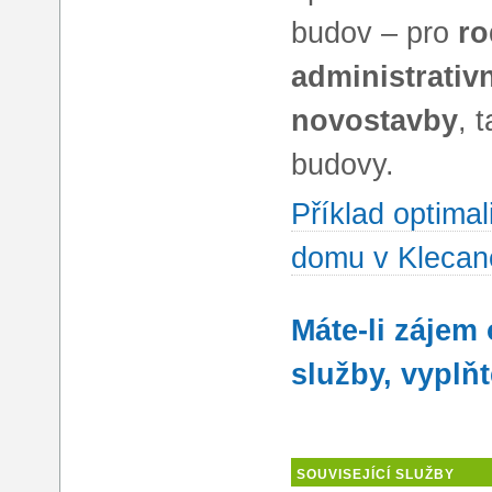
budov – pro
ro
administrativ
novostavby
, 
budovy.
Příklad optima
domu v Klecan
Máte-li zájem
služby, vyplň
SOUVISEJÍCÍ SLUŽBY