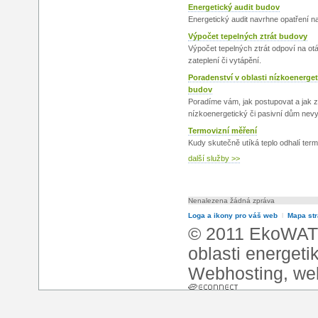
Energetický audit budov
Energetický audit navrhne opatření n
Výpočet tepelných ztrát budovy
Výpočet tepelných ztrát odpoví na ot
zateplení či vytápění.
Poradenství v oblasti nízkoenerget
budov
Poradíme vám, jak postupovat a jak za
nízkoenergetický či pasivní dům nevyš
Termovizní měření
Kudy skutečně utíká teplo odhalí ter
další služby >>
Nenalezena žádná zpráva
Loga a ikony pro váš web
l
Mapa st
© 2011 EkoWATT
oblasti energeti
Webhosting
,
we