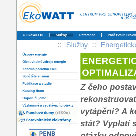
O EkoWATTu
Služby
Reference
Proč zvolit EkoW
::
Služby
::
Energetick
Úspory energie
ENERGETI
Obnovitelné zdroje energie
Zdarma poradna EKIS
OPTIMALI
Spočtěte si sami
Publikace a studie
Z čeho posta
Katalog firem
rekonstruovat
Doporučujeme
Výzkumné a vzdělávací projekty
vytápění? A k
stát? Vyplatí 
otázky odpoví