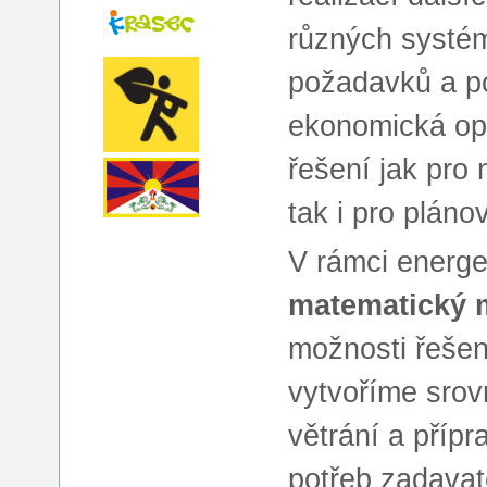
různých systém
požadavků a po
ekonomická op
řešení jak pro 
tak i pro plán
V rámci energe
matematický
možnosti řešen
vytvoříme srov
větrání a přípr
potřeb zadavate