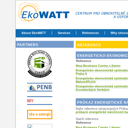
About EkoWATT
Services
References
Why choos
PARTNERS
REFERENCE
ENERGETICKO-EKONOMIC
Reference
Nisa Business Center, Liberec
Energeticko-ekonomická optimali
Praha 6
Energeticko-ekonomická optimali
Maloměřicích
Energeticko-ekonomická optimaliz
Kosteleckých Horkách
PRŮKAZ ENERGETICKÉ N
Naše reference zpracovaných Průkazů
průkazů energetické náročnosti b
Starší reference:
Reference
Nisa Business Center, Liberec