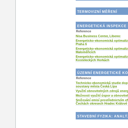
TERMOVIZNÍ MĚŘENÍ
ENERGETICKÁ INSPEKCE 
Reference
Nisa Business Center, Liberec
Energeticko-ekonomická optimali
Praha 6
Energeticko-ekonomická optimali
Maloměřicích
Energeticko-ekonomická optimaliz
Kosteleckých Horkách
ÚZEMNÍ ENERGETICKÉ KO
Reference
Technicko-ekonomická studie dopl
soustavy města Česká Lípa
Využití obnovitelných zdrojů energ
Možnosti využití úspor a obnovitel
Snižování emisí prostřednictvím ef
Čechách okresech Hradec Králové 
STAVEBNÍ FYZIKA: ANALÝ