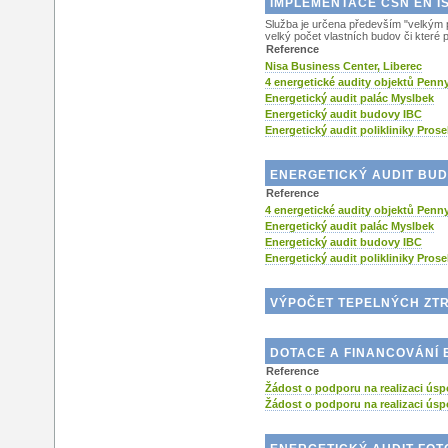
IMPLEMENTACE ČSN EN IS
Služba je určena především "velkým p
velký počet vlastních budov či které
Reference
Nisa Business Center, Liberec
4 energetické audity objektů Penn
Energetický audit palác Myslbek
Energetický audit budovy IBC
Energetický audit polikliniky Pros
ENERGETICKÝ AUDIT BU
Reference
4 energetické audity objektů Penn
Energetický audit palác Myslbek
Energetický audit budovy IBC
Energetický audit polikliniky Pros
VÝPOČET TEPELNÝCH ZT
DOTACE A FINANCOVÁNÍ
Reference
Žádost o podporu na realizaci úsp
Žádost o podporu na realizaci úsp