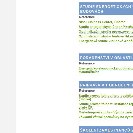
STUDIE ENERGETICKÝCH 
BUDOVÁCH
Reference
Nisa Business Center, Liberec
Studie energetických úspor Plzeňs
Optimalizační studie provozoven
Optimalizační studie budovy HiL
Energetická studie v budově And
PORADENSTVÍ V OBLASTI
Reference
Energeticko-ekonomická optimali
Maloměřicích
PŘÍPRAVA A HODNOCENÍ 
Reference
Studie proveditelnosti pro podnika
(Jedlka)
Studie proveditelnosti instalace t
vlády ČR
Marketingová studie - Výroba zaříz
Základní větrné podmínky na vybr
ŠKOLENÍ ZAMĚSTNANCŮ 