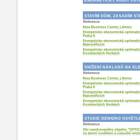
ENERGETICKÝ AUDIT FO
STAVÍM DŮM, ZASADÍM S
Reference
Nisa Business Center, Liberec
Energeticko-ekonomická optimali
Praha 6
Energeticko-ekonomická optimali
Maloměřicích
Energeticko-ekonomická optimaliz
Kosteleckých Horkách
SNÍŽENÍ NÁKLADŮ NA ELE
Reference
Nisa Business Center, Liberec
Energeticko-ekonomická optimali
Praha 6
Energeticko-ekonomická optimali
Maloměřicích
Energeticko-ekonomická optimaliz
Kosteleckých Horkách
STUDIE DENNÍHO OSVĚTL
Reference
Vliv navrhovaného objektu "OFF
na denní osvětlení a oslunění mís