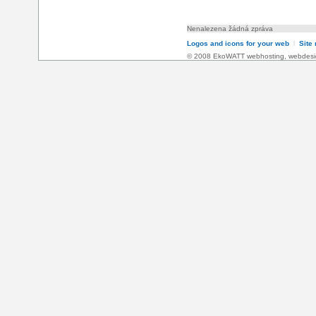
Nenalezena žádná zpráva
Logos and icons for your web
l
Site
© 2008 EkoWATT
webhosting
,
webdesi