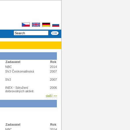
Zadavatel
Rok
NBC
2014
SVJ Českomalínská
2007
SVJ
2007
INEX - Sdružení
2006
dobrovolných aktivit
další >>
Zadavatel
Rok
NBC
2014