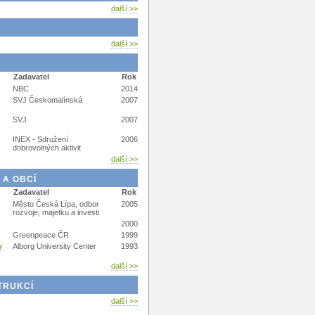
další >>
další >>
Zadavatel
Rok
NBC
2014
SVJ Českomalínská
2007
SVJ
2007
INEX - Sdružení
2006
dobrovolných aktivit
další >>
 A OBCÍ
Zadavatel
Rok
Město Česká Lípa, odbor
2005
rozvoje, majetku a investi
2000
Greenpeace ČR
1999
v
Alborg University Center
1993
další >>
TRUKCÍ
další >>