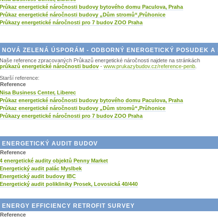
Průkaz energetické náročnosti budovy bytového domu Paculova, Praha
Průkaz energetické náročnosti budovy „Dům stromů“,Průhonice
Průkazy energetické náročnosti pro 7 budov ZOO Praha
NOVÁ ZELENÁ ÚSPORÁM - ODBORNÝ ENERGETICKÝ POSUDEK A 
Naše reference zpracovaných Průkazů energetické náročnosti najdete na stránkách
průkazů energetické náročnosti budov
-
www.prukazybudov.cz/reference-penb
.
Starší reference:
Reference
Nisa Business Center, Liberec
Průkaz energetické náročnosti budovy bytového domu Paculova, Praha
Průkaz energetické náročnosti budovy „Dům stromů“,Průhonice
Průkazy energetické náročnosti pro 7 budov ZOO Praha
ENERGETICKÝ AUDIT BUDOV
Reference
4 energetické audity objektů Penny Market
Energetický audit palác Myslbek
Energetický audit budovy IBC
Energetický audit polikliniky Prosek, Lovosická 40/440
ENERGY EFFICIENCY RETROFIT SURVEY
Reference