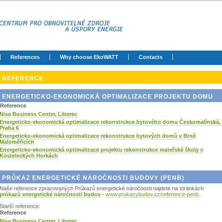
References
Why choose EkoWATT
Contacts
REFERENCE
ENERGETICKO-EKONOMICKÁ OPTIMALIZACE PROJEKTU DOMU
Reference
Nisa Business Center, Liberec
Energeticko-ekonomická optimalizace rekonstrukce bytového domu Českomalínská,
Praha 6
Energeticko-ekonomická optimalizace rekonstrukce bytových domů v Brně
Maloměřicích
Energeticko-ekonomická optimalizace projektu rekonstrukce mateřské školy v
Kosteleckých Horkách
PRŮKAZ ENERGETICKÉ NÁROČNOSTI BUDOVY (PENB)
Naše reference zpracovaných Průkazů energetické náročnosti najdete na stránkách
průkazů energetické náročnosti budov
-
www.prukazybudov.cz/reference-penb
.
Starší reference:
Reference
Nisa Business Center, Liberec