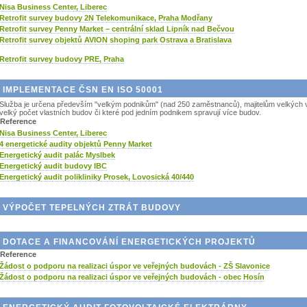
Nisa Business Center, Liberec
Retrofit survey budovy 2N Telekomunikace, Praha Modřany
Retrofit survey Penny Market – centrální sklad Lipník nad Bečvou
Retrofit survey objektů AVION shoping park Ostrava a Bratislava
Retrofit survey budovy PRE, Praha
IMPLEMENTACE ČSN EN ISO 50001
Služba je určena především "velkým podnikům" (nad 250 zaměstnanců), majitelům velkých vý
velký počet vlastních budov či které pod jedním podnikem spravují více budov.
Reference
Nisa Business Center, Liberec
4 energetické audity objektů Penny Market
Energetický audit palác Myslbek
Energetický audit budovy IBC
Energetický audit polikliniky Prosek, Lovosická 40/440
VÝPOČET TEPELNÝCH ZTRÁT BUDOVY
DOTACE A FINANCOVÁNÍ ENERGETICKÝCH PROJEKTŮ
Reference
Žádost o podporu na realizaci úspor ve veřejných budovách - ZŠ Slavonice
Žádost o podporu na realizaci úspor ve veřejných budovách - obec Hosín