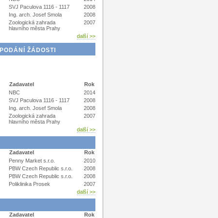
SVJ Paculova 1116 - 1117
2008
Ing. arch. Josef Smola
2008
Zoologická zahrada
2007
hlavního města Prahy
další >>
PODÁNÍ ŽÁDOSTI
Zadavatel
Rok
NBC
2014
SVJ Paculova 1116 - 1117
2008
Ing. arch. Josef Smola
2008
Zoologická zahrada
2007
hlavního města Prahy
další >>
Zadavatel
Rok
Penny Market s.r.o.
2010
PBW Czech Republic s.r.o.
2008
PBW Czech Republic s.r.o.
2008
Poliklinika Prosek
2007
další >>
Zadavatel
Rok