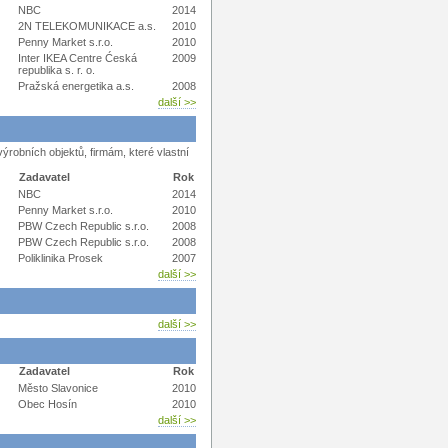
NBC
2014
2N TELEKOMUNIKACE a.s.
2010
Penny Market s.r.o.
2010
Inter IKEA Centre Ćeská
2009
republika s. r. o.
Pražská energetika a.s.
2008
další >>
robních objektů, firmám, které vlastní
Zadavatel
Rok
NBC
2014
Penny Market s.r.o.
2010
PBW Czech Republic s.r.o.
2008
PBW Czech Republic s.r.o.
2008
Poliklinika Prosek
2007
další >>
další >>
Zadavatel
Rok
Město Slavonice
2010
Obec Hosín
2010
další >>