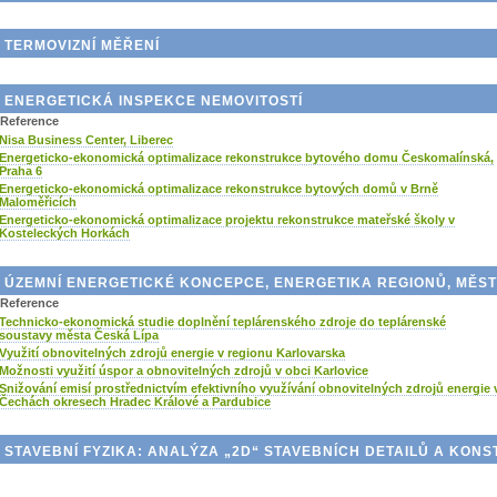
TERMOVIZNÍ MĚŘENÍ
ENERGETICKÁ INSPEKCE NEMOVITOSTÍ
Reference
Nisa Business Center, Liberec
Energeticko-ekonomická optimalizace rekonstrukce bytového domu Českomalínská,
Praha 6
Energeticko-ekonomická optimalizace rekonstrukce bytových domů v Brně
Maloměřicích
Energeticko-ekonomická optimalizace projektu rekonstrukce mateřské školy v
Kosteleckých Horkách
ÚZEMNÍ ENERGETICKÉ KONCEPCE, ENERGETIKA REGIONŮ, MĚST
Reference
Technicko-ekonomická studie doplnění teplárenského zdroje do teplárenské
soustavy města Česká Lípa
Využití obnovitelných zdrojů energie v regionu Karlovarska
Možnosti využití úspor a obnovitelných zdrojů v obci Karlovice
Snižování emisí prostřednictvím efektivního využívání obnovitelných zdrojů energie 
Čechách okresech Hradec Králové a Pardubice
STAVEBNÍ FYZIKA: ANALÝZA „2D“ STAVEBNÍCH DETAILŮ A KONS