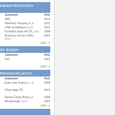
DMINISTRATIVNÍCH
Zadavatel
Rok
NBC
2014
Plzeňský Prazdroj, a. s.
2011
LINE architektura s.r.o.
2011
Fyzikální ústav AV ČR, v.v.i.
2009
Business service 2000,
2007
s.r.o.
další >>
VBY BUDOV
Zadavatel
Rok
SVJ
2007
další >>
 PROVEDITELNOSTI
Zadavatel
Rok
Dufa color Praha s. r. o.
2008
Úřad vlády ČR
2007
Karma Český Brod a.s.
2006
Windenergie, s.r.o.
2002
další >>