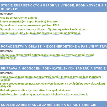
STUDIE ENERGETICKÝCH ÚSPOR VE VÝROBĚ, PODNIKOVÝCH A A
BUDOVÁCH
Reference
Nisa Business Center, Liberec
Studie energetických úspor Plzeňský Prazdroj
Optimalizační studie provozoven pekáren PAUL
Optimalizační studie budovy HiLase – Výzkumný ústav Akademie věd
Energetická studie v budově Anděl Media Centrum na Smíchově
PORADENSTVÍ V OBLASTI NÍZKOENERGETICKÉ A PASIVNÍ VÝSTA
Reference
Energeticko-ekonomická optimalizace rekonstrukce bytových domů v Brně
Maloměřicích
PŘÍPRAVA A HODNOCENÍ PODNIKATELSKÝCH ZÁMĚRŮ A STUDIE
Reference
Studie proveditelnosti pro podnikatelský záměr: Instalace MVE na řece Ploučnici
(Jedlka)
Studie proveditelnosti instalace tepelných čerpadel na vytápění budovy sídla Úřadu
vlády ČR
Marketingová studie - Výroba zařízení na spalování pelet
Základní větrné podmínky na vybraných lokalitách v Krušných horách
ŠKOLENÍ ZAMĚSTNANCŮ ZAMĚŘENÉ NA ÚSPORY ENERGIE