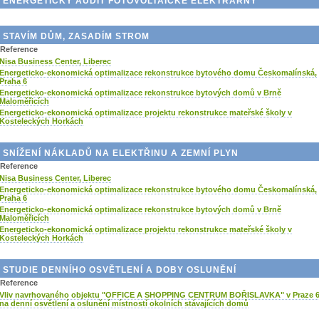
ENERGETICKÝ AUDIT FOTOVOLTAICKÉ ELEKTRÁRNY
STAVÍM DŮM, ZASADÍM STROM
Reference
Nisa Business Center, Liberec
Energeticko-ekonomická optimalizace rekonstrukce bytového domu Českomalínská,
Praha 6
Energeticko-ekonomická optimalizace rekonstrukce bytových domů v Brně
Maloměřicích
Energeticko-ekonomická optimalizace projektu rekonstrukce mateřské školy v
Kosteleckých Horkách
SNÍŽENÍ NÁKLADŮ NA ELEKTŘINU A ZEMNÍ PLYN
Reference
Nisa Business Center, Liberec
Energeticko-ekonomická optimalizace rekonstrukce bytového domu Českomalínská,
Praha 6
Energeticko-ekonomická optimalizace rekonstrukce bytových domů v Brně
Maloměřicích
Energeticko-ekonomická optimalizace projektu rekonstrukce mateřské školy v
Kosteleckých Horkách
STUDIE DENNÍHO OSVĚTLENÍ A DOBY OSLUNĚNÍ
Reference
Vliv navrhovaného objektu "OFFICE A SHOPPING CENTRUM BOŘISLAVKA" v Praze 
na denní osvětlení a oslunění místností okolních stávajících domů