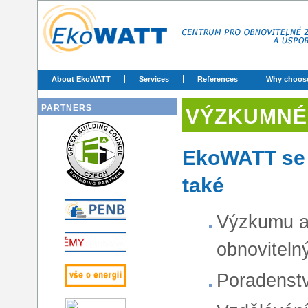
About EkoWATT
Services
References
Why choos
PARTNERS
VÝZKUMNÉ
EkoWATT se 
také
Výzkumu a 
obnoviteln
Poradenstv