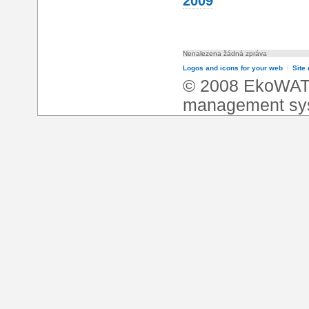
2009
Nenalezena žádná zpráva
Logos and icons for your web
l
Site
© 2008 EkoWA
management sy