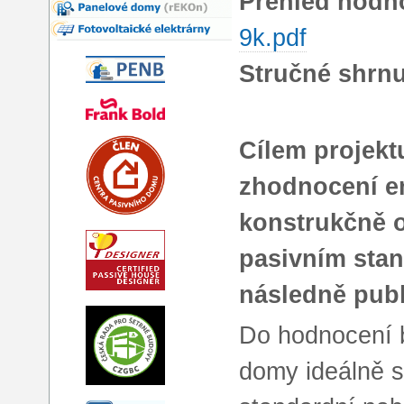
Přehled hodn
9k.pdf
Stručné shrnu
Cílem projekt
zhodnocení en
konstrukčně 
pasivním sta
následně publ
Do hodnocení b
domy ideálně s