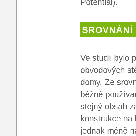
Potential).
SROVNÁNÍ
Ve studii bylo 
obvodových stě
domy. Ze srovn
běžně používan
stejný obsah z
konstrukce na b
jednak méně ná