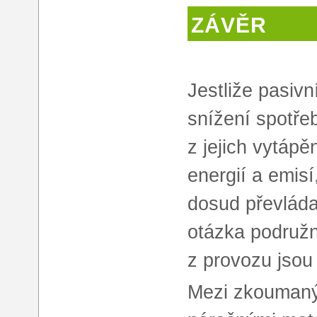
ZÁVĚR
Jestliže pasiv
snížení spotře
z jejich vytápě
energií a emisí
dosud převládaj
otázka podružn
z provozu jsou
Mezi zkoumaný