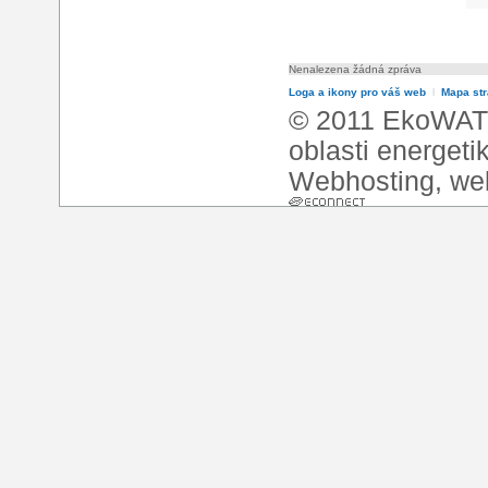
Nenalezena žádná zpráva
Loga a ikony pro váš web
l
Mapa st
© 2011 EkoWATT
oblasti energeti
Webhosting
,
we