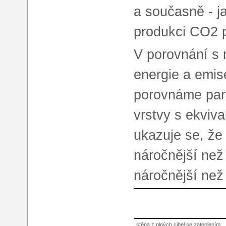
a současně - ja
produkci CO2 p
V porovnání s n
energie a emis
porovnáme para
vrstvy s ekviv
ukazuje se, že 
náročnější než
náročnější než
stěna z plných cihel se zateplením