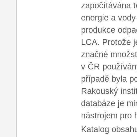
započítávána t
energie a vody
produkce odpad
LCA. Protože j
značné množstv
v ČR používán
případě byla p
Rakouský instit
databáze je mi
nástrojem pro
Katalog obsahu