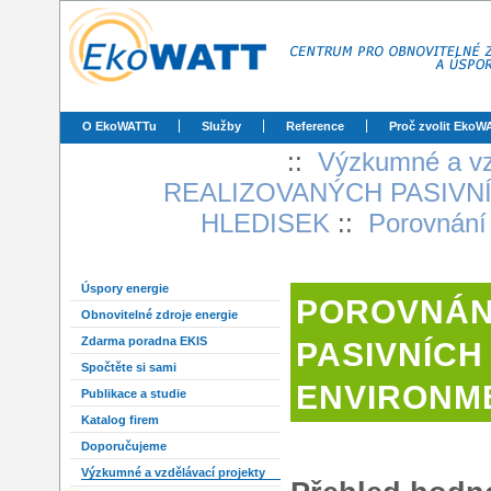
O EkoWATTu
Služby
Reference
Proč zvolit EkoW
::
Výzkumné a vz
REALIZOVANÝCH PASIVN
HLEDISEK
::
Porovnání 
Úspory energie
POROVNÁNÍ
Obnovitelné zdroje energie
Zdarma poradna EKIS
PASIVNÍCH
Spočtěte si sami
ENVIRONM
Publikace a studie
Katalog firem
Doporučujeme
Výzkumné a vzdělávací projekty