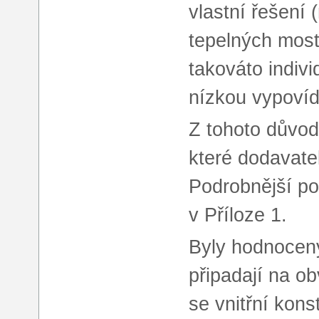
vlastní řešení 
tepelných most
takováto indivi
nízkou vypovíd
Z tohoto důvod
které dodavatel
Podrobnější po
v Příloze 1.
Byly hodnoceny
připadají na o
se vnitřní kons