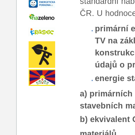
standardní nab
ČR. U hodnoce
primární 
TV na zák
konstrukc
údajů o p
energie s
a) primárních
stavebních ma
b) ekvivalent
materiálů,