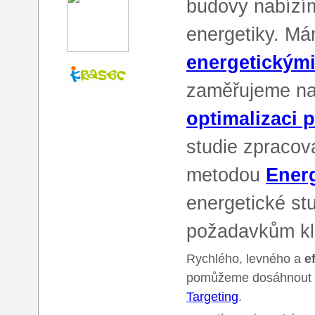
budovy nabízím
energetiky. Má
energetickými
zaměřujeme na
optimalizaci 
studie zpracova
metodou
Energ
energetické st
požadavkům kl
Rychlého, levného a
e
pomůžeme dosáhnout 
Targeting
.