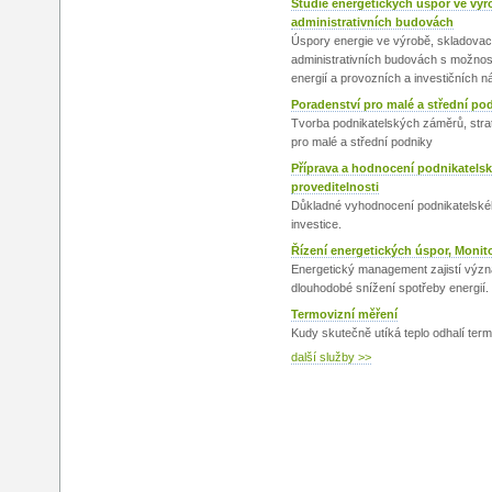
Studie energetických úspor ve vý
administrativních budovách
Úspory energie ve výrobě, skladovací
administrativních budovách s možnost
energií a provozních a investičních n
Poradenství pro malé a střední po
Tvorba podnikatelských záměrů, strat
pro malé a střední podniky
Příprava a hodnocení podnikatels
proveditelnosti
Důkladné vyhodnocení podnikatelské
investice.
Řízení energetických úspor, Monito
Energetický management zajistí význ
dlouhodobé snížení spotřeby energií.
Termovizní měření
Kudy skutečně utíká teplo odhalí ter
další služby >>