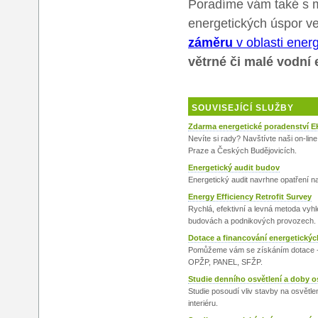
Poradíme vám také s 
energetických úspor v
záměru
v oblasti energ
větrné či malé vodní 
SOUVISEJÍCÍ SLUŽBY
Zdarma energetické poradenství E
Nevíte si rady? Navštívte naši on-lin
Praze a Českých Budějovicích.
Energetický audit budov
Energetický audit navrhne opatření n
Energy Efficiency Retrofit Survey
Rychlá, efektivní a levná metoda vyh
budovách a podnikových provozech.
Dotace a financování energetickýc
Pomůžeme vám se získáním dotace
OPŽP, PANEL, SFŽP.
Studie denního osvětlení a doby o
Studie posoudí vliv stavby na osvětlen
interiéru.