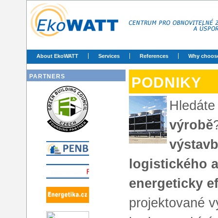
About EkoWATT
Services
References
Why choos
PARTNERS
PODNIKY
Hledát
výrobě
výstavb
logistického 
energeticky e
projektované v