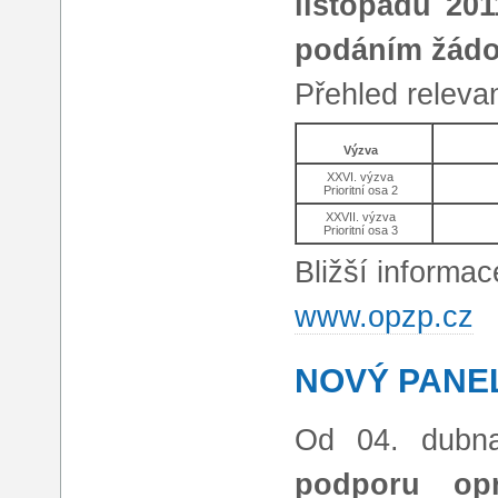
listopadu 20
podáním žádos
Přehled releva
Výzva
XXVI. výzva
Prioritní osa 2
XXVII. výzva
Prioritní osa 3
Bližší informa
www.opzp.cz
NOVÝ PANE
Od 04. dubna
podporu opr