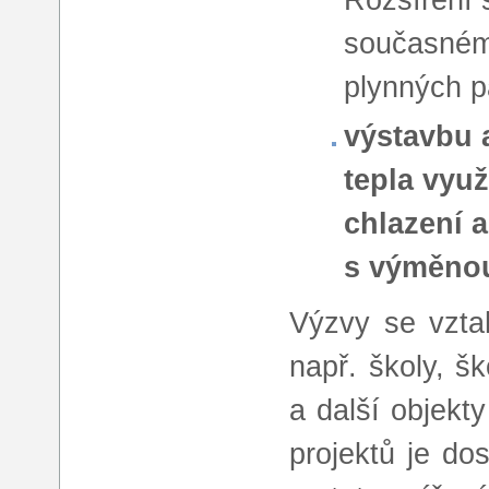
současném 
plynných pa
výstavbu 
tepla využ
chlazení 
s výměnou
Výzvy se vzta
např. školy, š
a další objekty
projektů je do