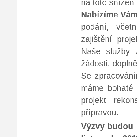
na toto snížení
Nabízíme Vám
podání, včetn
zajištění pro
Naše služby z
žádosti, dopln
Se zpracování
máme bohaté 
projekt reko
přípravou.
Výzvy budou o