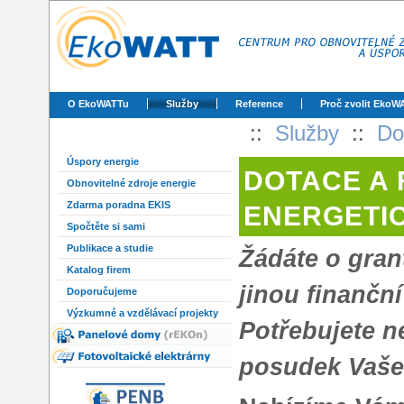
O EkoWATTu
Služby
Reference
Proč zvolit EkoW
::
Služby
::
Do
Úspory energie
DOTACE A 
Obnovitelné zdroje energie
Zdarma poradna EKIS
ENERGETI
Spočtěte si sami
Publikace a studie
Žádáte o grant
Katalog firem
jinou finančn
Doporučujeme
Výzkumné a vzdělávací projekty
Potřebujete n
posudek Vaše