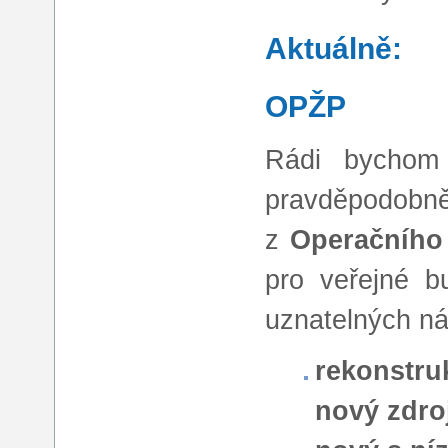
Aktuálně:
OPŽP
Rádi bychom 
pravděpodobn
z
Operačního 
pro veřejné b
uznatelných ná
rekonstru
nový zdroj