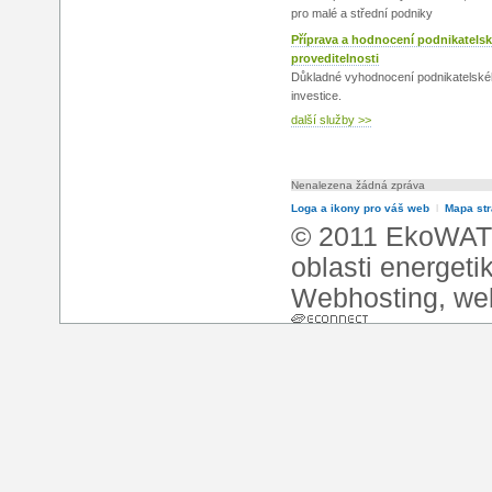
pro malé a střední podniky
Příprava a hodnocení podnikatels
proveditelnosti
Důkladné vyhodnocení podnikatelské
investice.
další služby >>
Nenalezena žádná zpráva
Loga a ikony pro váš web
l
Mapa st
© 2011 EkoWATT
oblasti energeti
Webhosting
,
we