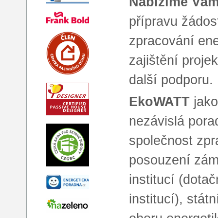
Nabízíme Vám
přípravu žádos
zpracování ene
zajištění proj
další podporu.
EkoWATT
jako
nezávislá pora
společnost zp
posouzení zámě
institucí (dota
institucí), stá