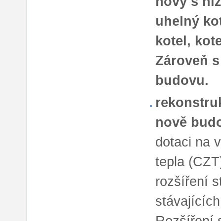
nový s ní
uhelný ko
kotel, kot
Zároveň s
budovu.
rekonstruk
nově bud
dotaci na 
tepla (CZT
rozšíření 
stávajícíc
Rozšíření s