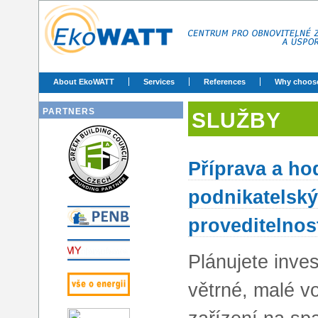
About EkoWATT
Services
References
Why choos
PARTNERS
SLUŽBY
Příprava a ho
podnikatelský
proveditelnos
Plánujete inves
větrné, malé vo