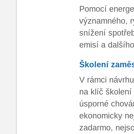
Pomocí energet
významného, r
snížení spotře
emisí a dalšího
Školení zamě
V rámci návrhu
na klíč školen
úsporné chován
ekonomicky neje
zadarmo, nejso