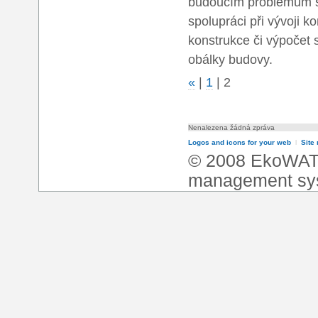
budoucím problémům s
spolupráci při vývoji 
konstrukce či výpočet 
obálky budovy.
«
|
1
|
2
Nenalezena žádná zpráva
Logos and icons for your web
l
Site
© 2008 EkoWA
management sy