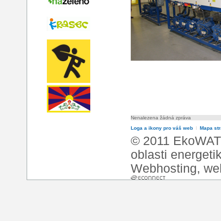
Nenalezena žádná zpráva
Loga a ikony pro váš web
l
Mapa st
© 2011 EkoWATT
oblasti energeti
Webhosting
,
we