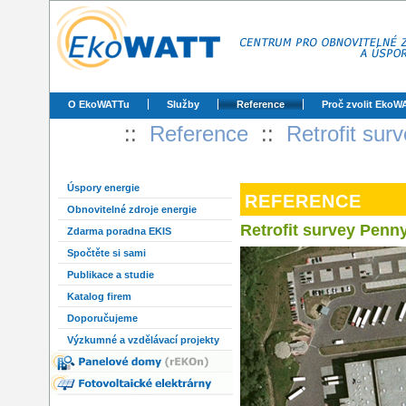
O EkoWATTu
Služby
Reference
Proč zvolit EkoW
::
Reference
::
Retrofit sur
Úspory energie
REFERENCE
Obnovitelné zdroje energie
Retrofit survey Penn
Zdarma poradna EKIS
Spočtěte si sami
Publikace a studie
Katalog firem
Doporučujeme
Výzkumné a vzdělávací projekty