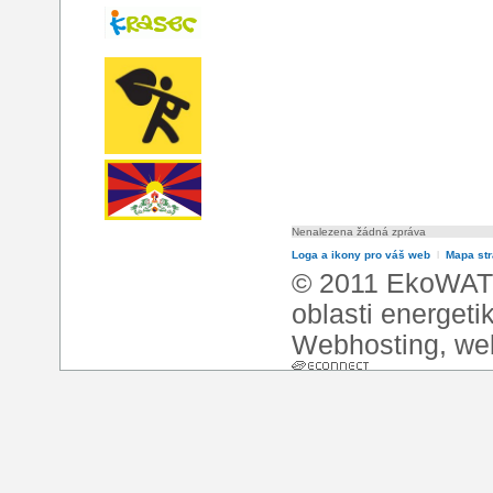
Nenalezena žádná zpráva
Loga a ikony pro váš web
l
Mapa st
© 2011 EkoWATT
oblasti energeti
Webhosting
,
we