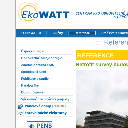
O EkoWATTu
Služby
Reference
Proč zvolit EkoW
::
Refere
Úspory energie
REFERENCE
Obnovitelné zdroje energie
Retrofit survey budo
Zdarma poradna EKIS
Spočtěte si sami
Publikace a studie
Katalog firem
Doporučujeme
Výzkumné a vzdělávací projekty