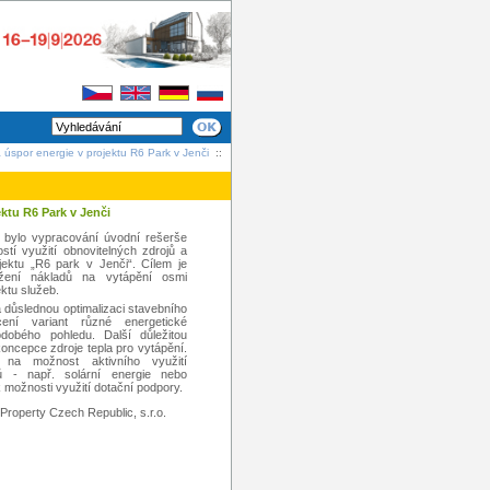
 úspor energie v projektu R6 Park v Jenči
::
ktu R6 Park v Jenči
bylo vypracování úvodní rešerše
tí využití obnovitelných zdrojů a
jektu „R6 park v Jenči“. Cílem je
nížení nákladů na vytápění osmi
ktu služeb.
a důslednou optimalizaci stavebního
ení variant různé energetické
odobého pohledu. Další důležitou
koncepce zdroje tepla pro vytápění.
na možnost aktivního využití
jů - např. solární energie nebo
 možnosti využití dotační podpory.
roperty Czech Republic, s.r.o.