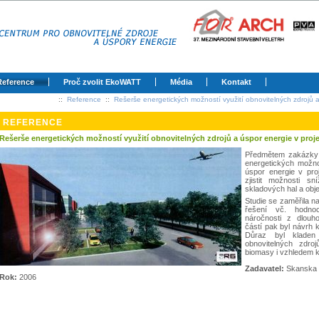
Reference
Proč zvolit EkoWATT
Média
Kontakt
::
Reference
::
Rešerše energetických možností využití obnovitelných zdrojů a
REFERENCE
Rešerše energetických možností využití obnovitelných zdrojů a úspor energie v proje
Předmětem zakázky 
energetických možnos
úspor energie v pro
zjistit možnosti s
skladových hal a obje
Studie se zaměřila n
řešení vč. hodnoc
náročnosti z dlouh
částí pak byl návrh 
Důraz byl kladen 
obnovitelných zdro
biomasy i vzhledem k
Zadavatel:
Skanska P
Rok:
2006