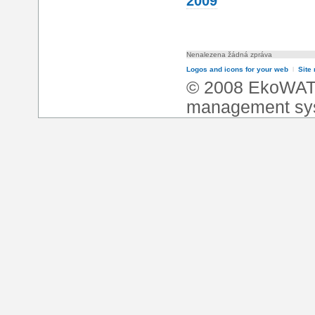
2009
Nenalezena žádná zpráva
Logos and icons for your web
l
Site
© 2008 EkoWA
management sy