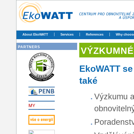
About EkoWATT
Services
References
Why choos
PARTNERS
VÝZKUMNÉ
EkoWATT se 
také
Výzkumu a 
obnoviteln
Poradenstv