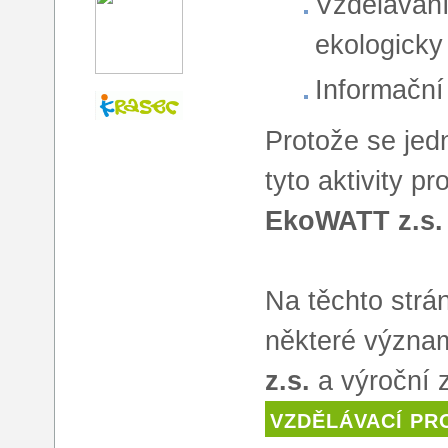
Vzdělávání
ekologicky
Informační 
Protože se jed
tyto aktivity 
EkoWATT z.s.
Na těchto strá
některé význam
z.s.
a výroční 
VZDĚLÁVACÍ PR