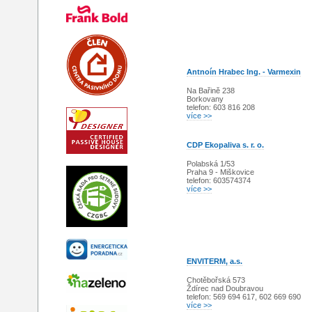
Antnoín Hrabec Ing. - Varmexin
Na Bařině 238
Borkovany
telefon: 603 816 208
více >>
CDP Ekopaliva s. r. o.
Polabská 1/53
Praha 9 - Miškovice
telefon: 603574374
více >>
ENVITERM, a.s.
Chotěbořská 573
Ždírec nad Doubravou
telefon: 569 694 617, 602 669 690
více >>