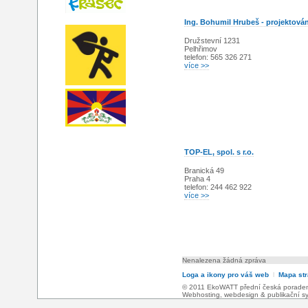
Ing. Bohumil Hrubeš - projektován
Družstevní 1231
Pelhřimov
telefon: 565 326 271
více >>
TOP-EL, spol. s r.o.
Branická 49
Praha 4
telefon: 244 462 922
více >>
Nenalezena žádná zpráva
Loga a ikony pro váš web
l
Mapa st
© 2011 EkoWATT přední česká poradensk
Webhosting
,
webdesign
&
publikační 