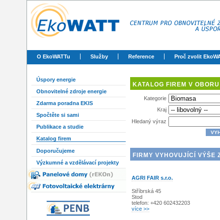
O EkoWATTu
Služby
Reference
Proč zvolit EkoW
Úspory energie
KATALOG FIREM V OBORU
Obnovitelné zdroje energie
Kategorie
Zdarma poradna EKIS
Kraj
Spočtěte si sami
Hledaný výraz
Publikace a studie
Katalog firem
Doporučujeme
FIRMY VYHOVUJÍCÍ VÝŠE 
Výzkumné a vzdělávací projekty
AGRI FAIR s.r.o.
Stříbrská 45
Stod
telefon: +420 602432203
více >>