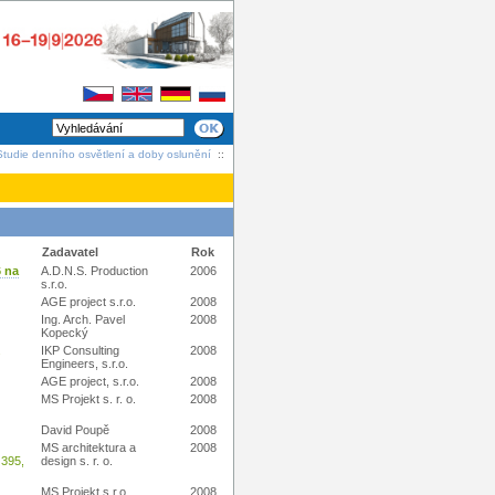
Studie denního osvětlení a doby oslunění
::
Zadavatel
Rok
 na
A.D.N.S. Production
2006
s.r.o.
AGE project s.r.o.
2008
Ing. Arch. Pavel
2008
Kopecký
.
IKP Consulting
2008
Engineers, s.r.o.
AGE project, s.r.o.
2008
MS Projekt s. r. o.
2008
David Poupě
2008
MS architektura a
2008
 395,
design s. r. o.
MS Projekt s.r.o.
2008