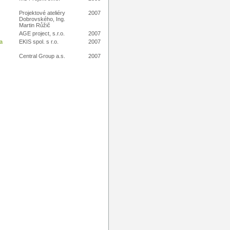
Projektové ateliéry
2007
Dobrovského, Ing.
Martin Růžič
AGE project, s.r.o.
2007
na
EKIS spol. s r.o.
2007
Central Group a.s.
2007