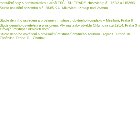
montážní haly s administrativou, areál TSC - SULTRADE, Hostivice p.č. 1152/2 a 1152/93
Studie oslunění pozemku p.č. 283/5 K.Ú. Mikovice u Kralup nad Vltavou
Studie denního osvětlení a proslunění místností obytného komplexu v Mezihoří, Praha 8
Stude denního osvětelení a proslunění; Vliv nástavby objektu Chlumova č.p.195/4, Praha 3 
stávající místnosti okolních domů
Studie denního osvětlení a proslunění místností obytného souboru Trojmezí, Praha 10 -
Záběhlice, Praha 11 - Chodov