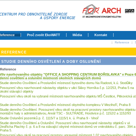
Reference
Proč zvolit EkoWATT
Média
Kontakt
::
Reference
::
REFERENCE
STUDIE DENNÍHO OSVĚTLENÍ A DOBY OSLUNĚNÍ
Reference
Vliv navrhovaného objektu "OFFICE A SHOPPING CENTRUM BOŘISLAVKA" v Praze 6
denní osvětlení a oslunění místností okolních stávajících domů
Studie denního Osvětlení a Proslunění místností bytového domu Na Radosti, k.ú. Stodůlky
Posouzení vlivu navrhované nástavby objektu v ulici Slávy Horníka č.p. 12/253, Praha 5 na
okolní stávající objekty
Posouzení vlivu okolí na vybrané místnosti navrhovaného objektu MŠ Čestlice, Pitkovická ul
Studie denního Osvětlení a Proslunění místností obytného komplexu V Mezihoří, Praha 8
Studie denního Osvětlení. Posouzení vlivu okolí na pracovní prostory navrhovaného objektu
montážní haly s administrativou, Areál TSC - SULTRADE, Hostivice p.č. 1152/2 a 1152/93
Studie Oslunění pozemků p. č. 1115/7 a 1115/1 k. ú. Praha 9 - Vinoř
Studie denního Osvětlení a Oslunění. Posouzení vlivu navrhované nástavby objektů v ul.
Jindřicha Plachty č. p. 6 a 8 na stávající obytné místnosti domů ve vnitrobloku č. parc. 394 a
Praha 5.
Posouzení vlivu okolí na pracovní prostory upravené místnosti 1.02 navrhovaného objektu