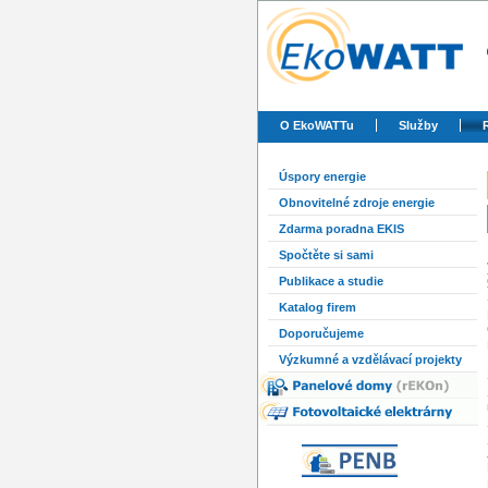
O EkoWATTu
Služby
Úspory energie
Obnovitelné zdroje energie
Zdarma poradna EKIS
Spočtěte si sami
Publikace a studie
Katalog firem
Doporučujeme
Výzkumné a vzdělávací projekty