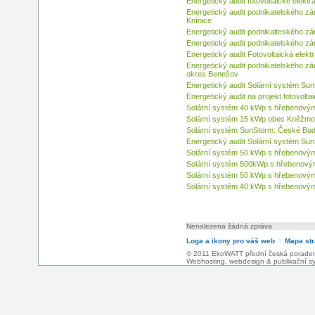
Energetický audit fotovoltaické ele
Energetický audit podnikatelského z
Knínice
Energetický audit podnikalteského z
Energetický audit podnikatelského z
Energetický audit Fotovoltaická ele
Energetický audit podnikatelského z
okres Benešov
Energetický audit Solární systém Su
Energetický audit na projekt fotovolt
Solární systém 40 kWp s hřebenový
Solární systém 15 kWp obec Kněžmost
Solární systém SunStorm: České Bud
Energetický audit Solární systém Su
Solární systém 50 kWp s hřebenový
Solární systém 500kWp s hřebenov
Solární systém 50 kWp s hřebenový
Solární systém 40 kWp s hřebenový
Nenalezena žádná zpráva
Loga a ikony pro váš web
l
Mapa st
© 2011 EkoWATT přední česká poradensk
Webhosting
,
webdesign
&
publikační 