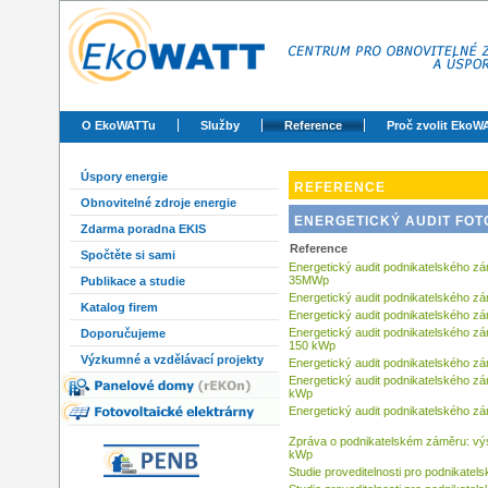
O EkoWATTu
Služby
Reference
Proč zvolit EkoW
Úspory energie
REFERENCE
Obnovitelné zdroje energie
ENERGETICKÝ AUDIT FO
Zdarma poradna EKIS
Reference
Spočtěte si sami
Energetický audit podnikatelského zá
35MWp
Publikace a studie
Energetický audit podnikatelského z
Katalog firem
Energetický audit podnikatelského z
Energetický audit podnikatelského zá
Doporučujeme
150 kWp
Výzkumné a vzdělávací projekty
Energetický audit podnikatelského zá
Energetický audit podnikatelského zá
kWp
Energetický audit podnikatelského zá
Zpráva o podnikatelském záměru: výs
kWp
Studie proveditelnosti pro podnikatel