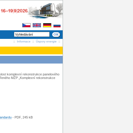
::
Informace
::
Úspory energie
::
slost komplexní rekonstrukce panelového
ořeného MŽP „Komplexní rekonstrukce
tandardu
-
PDF
, 245 kB