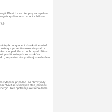
rgií. Přestože se předpisy na tepelnou
oenergetický dům ve srovnání s běžnou
7 kB
ně tepla na vytápění - konkrétně méně
ustavy - po většinu roku si vystačí s
teplem z odpadního vzduchu apod. Přitom
ené použití známých konstrukčních
usku, se pasivní domy stávají standardem
na vytápění, případně i na ohřev vody.
ám zbavit se studených stěn, průvanu
energie. Tato opatření je ale třeba dobře