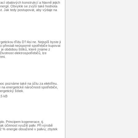
cí obalových konstrukcí a hlavně jejich
energií. Obvykle se zvýší také hodnota
t. Jak tedy postupovat, aby výdaje na
etickou třídu D? Asi ne. Nejspíš byste ji
níci přestali neúsporné spotřebiče kupovat
 je obdobou štítků, které známe z
životnost elektrospotřebičů, lze
tmi.
moc poznáme také na účtu za elektřinu.
 na energetické náročnosti spotřebiče,
rgetický štítek.
.5 kB
plo. Principem kogenerace, tj.
ak účinnost využití paliv. Při výrobě
32 % energie obsažené v palivu; zbytek