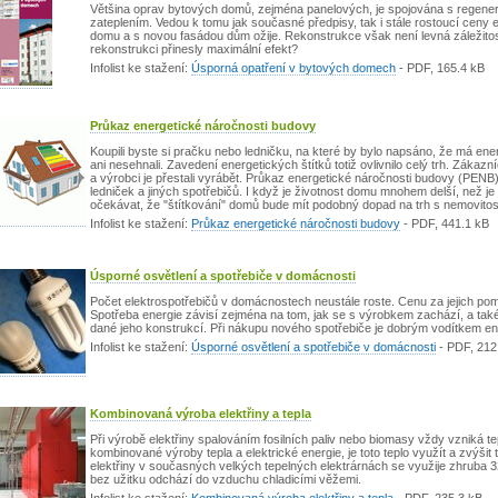
Většina oprav bytových domů, zejména panelových, je spojována s regenera
zateplením. Vedou k tomu jak současné předpisy, tak i stále rostoucí ceny 
domu a s novou fasádou dům ožije. Rekonstrukce však není levná záležitos
rekonstrukci přinesly maximální efekt?
Infolist ke stažení:
Úsporná opatření v bytových domech
-
PDF
, 165.4 kB
Průkaz energetické náročnosti budovy
Koupili byste si pračku nebo ledničku, na které by bylo napsáno, že má energ
ani nesehnali. Zavedení energetických štítků totiž ovlivnilo celý trh. Zákaz
a výrobci je přestali vyrábět. Průkaz energetické náročnosti budovy (PENB)
ledniček a jiných spotřebičů. I když je životnost domu mnohem delší, než je 
očekávat, že "štítkování" domů bude mít podobný dopad na trh s nemovitos
Infolist ke stažení:
Průkaz energetické náročnosti budovy
-
PDF
, 441.1 kB
Úsporné osvětlení a spotřebiče v domácnosti
Počet elektrospotřebičů v domácnostech neustále roste. Cenu za jejich po
Spotřeba energie závisí zejména na tom, jak se s výrobkem zachází, a také
dané jeho konstrukcí. Při nákupu nového spotřebiče je dobrým vodítkem ene
Infolist ke stažení:
Úsporné osvětlení a spotřebiče v domácnosti
-
PDF
, 212
Kombinovaná výroba elektřiny a tepla
Při výrobě elektřiny spalováním fosilních paliv nebo biomasy vždy vzniká te
kombinované výroby tepla a elektrické energie, je toto teplo využít a zvýšit t
elektřiny v současných velkých tepelných elektrárnách se využije zhruba 
bez užitku odchází do vzduchu chladicími věžemi.