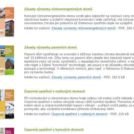
Zásady výstavby nízkoenergetických domů
Koncept nízkoenergetického domu vznikl jako odpověď na rostoucí ceny ene
náročnost budov a izolační vlastnosti konstrukcí stále zpřísňují, má nízk
novostavbou zhruba jen poloviční až třetinovou spotřebu tepla na vytápění.
Infolist ke stažení:
Zásady výstavby nízkoenergetických domů
-
PDF
, 160.
Zásady výstavby pasivních domů
Pasivní dům spotřebuje ve srovnání s běžnou stavbou zhruba desetkrát mé
než 15 kWh/m2.rok. Díky tomu se pasivní dům obejde bez klasické topné so
tepelnými zisky od osob, spotřebičů, z dopadajícího slunečního záření, s 
zde nejde o žádné "kosmické" technologie, ale pouze o do důsledku doved
postupů a technologií. V některých zemích, jako např. v Německu či Rako
pro výstavbu budov.
Infolist ke stažení:
Zásady výstavby pasivních domů
-
PDF
, 182.6 kB
Úsporná opatření v rodinných domech
Při rozhodování o rekonstrukci domu hraje velkou roli snaha snížit náklady 
Úsporná opatření s sebou obvykle nesou větší komfort bydlení. Pomohou n
kolem oken a získat komfortnější topení i větrání - a přitom snížit platby za 
promyslet, aby výsledná kombinace přinesla očekávaný efekt.
Infolist ke stažení:
Úsporná opatření v rodinných domech
-
PDF
, 215 kB
Úsporná opatření v bytových domech