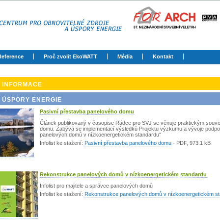
Reference
Proč zvolit EkoWATT
Média
Kontakt
INFORMACE
ÚSPORY ENERGIE
Pasivní přestavba panelového domu
Článek publikovaný v časopise Rádce pro SVJ se věnuje praktickým souvi
domu. Zabývá se implementací výsledků Projektu výzkumu a vývoje podp
panelových domů v nízkoenergetickém standardu“
Infolist ke stažení:
Pasivní přestavba panelového domu
-
PDF
, 973.1 kB
Rekonstrukce panelových domů v nízkoenergetickém standardu
Infolist pro majitele a správce panelových domů
Infolist ke stažení:
Rekonstrukce panelových domů v nízkoenergetickém s