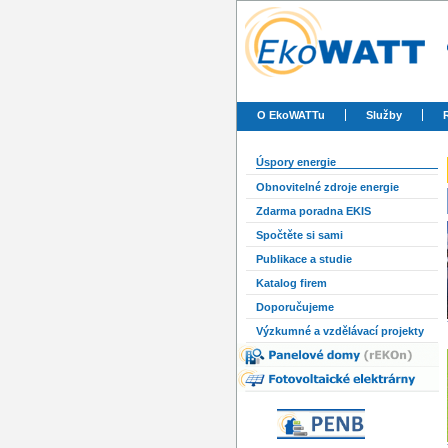
O EkoWATTu
Služby
Úspory energie
Obnovitelné zdroje energie
Zdarma poradna EKIS
Spočtěte si sami
Publikace a studie
Katalog firem
Doporučujeme
Výzkumné a vzdělávací projekty