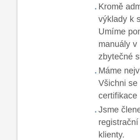
Kromě admi
výklady k
Umíme pom
manuály v 
zbytečné st
Máme nejvě
Všichni se 
certifikac
Jsme člen
registrační
klienty.