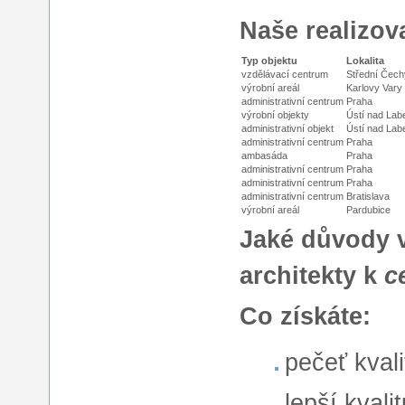
Naše realizov
Typ objektu
Lokalita
vzdělávací centrum
Střední Čech
výrobní areál
Karlovy Vary
administrativní centrum
Praha
výrobní objekty
Ústí nad La
administrativní objekt
Ústí nad La
administrativní centrum
Praha
ambasáda
Praha
administrativní centrum
Praha
administrativní centrum
Praha
administrativní centrum
Bratislava
výrobní areál
Pardubice
Jaké důvody v
architekty k
c
Co získáte:
pečeť kval
lepší kvali