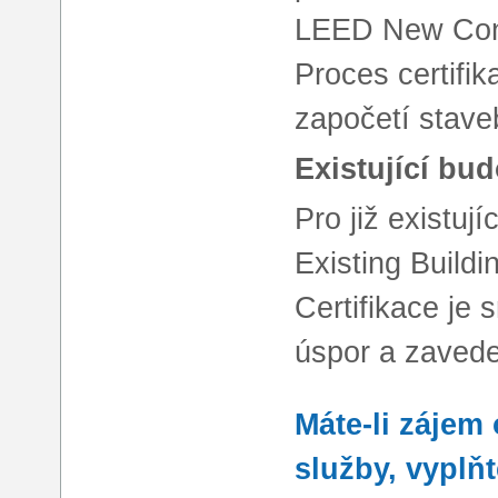
LEED New Cons
Proces certifik
započetí stave
Existující bu
Pro již existu
Existing Build
Certifikace je
úspor a zavede
Máte-li zájem
služby, vyplň