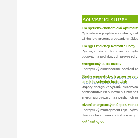
SOUVISEJÍCÍ SLUŽBY
Energeticko-ekonomická optimali
Optimalizace projektu novostavby ne
až desítky procent provozních náklad
Energy Efficiency Retrofit Survey
Rychlá, efektivní a levná metoda vyh
budovách a podnikových provozech.
Energetický audit budov
Energetický audit navrhne opatření n
Studie energetických úspor ve vý
administrativních budovách
Úspory energie ve výrobě, skladovací
administrativních budovách s možnost
energií a provozních a investičních n
Řízení energetických úspor, Monito
Energetický management zajistí význ
dlouhodobé snížení spotřeby energií.
další služby >>