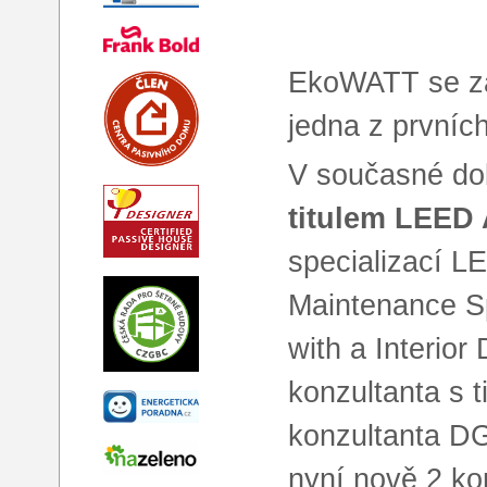
EkoWATT se zač
jedna z prvníc
V současné d
titulem LEED 
specializací L
Maintenance Sp
with a Interior
konzultanta s 
konzultanta D
nyní nově 2 ko