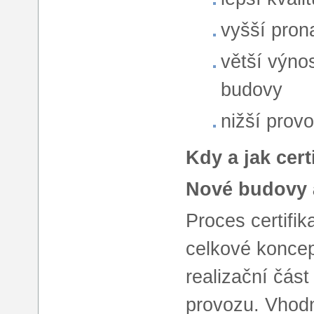
vyšší pron
větší výno
budovy
nižší prov
Kdy a jak cert
Nové budovy 
Proces certifik
celkové koncep
realizační čás
provozu. Vhodn