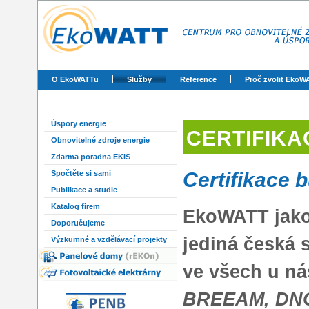
O EkoWATTu
Služby
Reference
Proč zvolit EkoW
Úspory energie
CERTIFIKA
Obnovitelné zdroje energie
Zdarma poradna EKIS
Certifikace 
Spočtěte si sami
Publikace a studie
Katalog firem
EkoWATT jak
Doporučujeme
jediná česká 
Výzkumné a vzdělávací projekty
ve všech u n
BREEAM, DNG