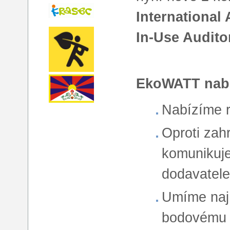
International
In-Use Audito
EkoWATT nabízí
Nabízíme r
Oproti zah
komunikuje
dodavatele
Umíme nají
bodovému 