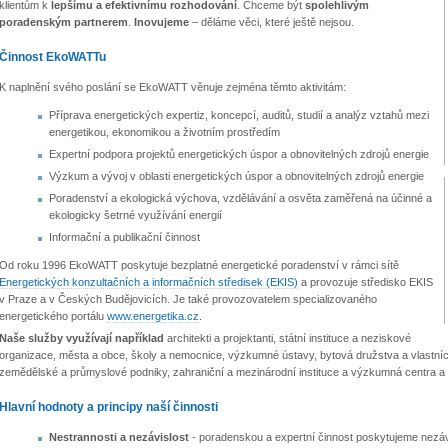
klientům k
lepšímu a efektivnímu rozhodování
. Chceme být
spolehlivým
poradenským partnerem
.
Inovujeme
– děláme věci, které ještě nejsou.
Činnost EkoWATTu
K naplnění svého poslání se EkoWATT věnuje zejména těmto aktivitám:
Příprava energetických expertiz, koncepcí, auditů, studií a analýz vztahů mezi
energetikou, ekonomikou a životním prostředím
Expertní podpora projektů energetických úspor a obnovitelných zdrojů energie
Výzkum a vývoj v oblasti energetických úspor a obnovitelných zdrojů energie
Poradenství a ekologická výchova, vzdělávání a osvěta zaměřená na účinné a
ekologicky šetrné využívání energií
Informační a publikační činnost
Od roku 1996 EkoWATT poskytuje bezplatné energetické poradenství v rámci sítě
Energetických konzultačních a informačních středisek (EKIS)
a provozuje středisko EKIS
v Praze a v Českých Budějovicích. Je také provozovatelem specializovaného
energetického portálu
www.energetika.cz
.
Naše služby využívají například
architekti a projektanti, státní instituce a neziskové
organizace, města a obce, školy a nemocnice, výzkumné ústavy, bytová družstva a vlastníci 
zemědělské a průmyslové podniky, zahraniční a mezinárodní instituce a výzkumná centra a t
Hlavní hodnoty a principy naší činnosti
Nestrannosti a nezávislost
- poradenskou a expertní činnost poskytujeme nezáv