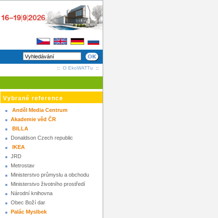
::
O EkoWATTu
::
Vybrané reference
Anděl Media Centrum
Akademie věd ČR
BILLA
Donaldson Czech republic
IKEA
JRD
Metrostav
Ministerstvo průmyslu a obchodu
Ministerstvo životního prostředí
Národní knihovna
Obec Boží dar
Palác Myslbek