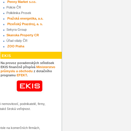
Penny Market s.r.o.
Policie ČR
Poliklinika Prosek
Pražská energetika, a.s.
Plzeňský Prazdroj, a. s.
Sekyra Group
Skanska Property CR
Úřad vlády ČR
ZOO Praha
EKIS
Na provoz poradenských středisek
EKIS finančně přispívá
Ministerstvo
průmyslu a obchodu
z dotačního
programu
EFEKT
.
nemovitostí, podnikatelé, firmy,
aké široká veřejnost.
isle na komerčních firmách,