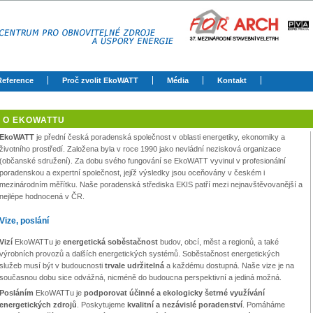
Reference
Proč zvolit EkoWATT
Média
Kontakt
O EKOWATTU
EkoWATT
je přední česká poradenská společnost v oblasti energetiky, ekonomiky a
životního prostředí. Založena byla v roce 1990 jako nevládní nezisková organizace
(občanské sdružení). Za dobu svého fungování se EkoWATT vyvinul v profesionální
poradenskou a expertní společnost, jejíž výsledky jsou oceňovány v českém i
mezinárodním měřítku. Naše poradenská střediska EKIS patří mezi nejnavštěvovanější a
nejlépe hodnocená v ČR.
Vize, poslání
Vizí
EkoWATTu je
energetická soběstačnost
budov, obcí, měst a regionů, a také
výrobních provozů a dalších energetických systémů. Soběstačnost energetických
služeb musí být v budoucnosti
trvale udržitelná
a každému dostupná. Naše vize je na
současnou dobu sice odvážná, nicméně do budoucna perspektivní a jediná možná.
Posláním
EkoWATTu je
podporovat účinné a ekologicky šetrné využívání
energetických zdrojů
. Poskytujeme
kvalitní a nezávislé poradenství
. Pomáháme