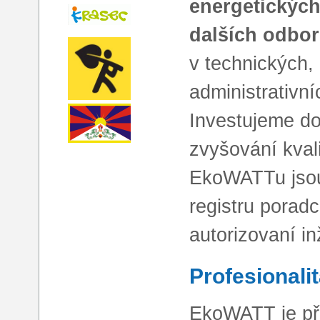
energetických
dalších odbor
v technických,
administrativn
Investujeme do
zvyšování kvali
EkoWATTu jsou
registru porad
autorizovaní i
Profesionalit
EkoWATT je př