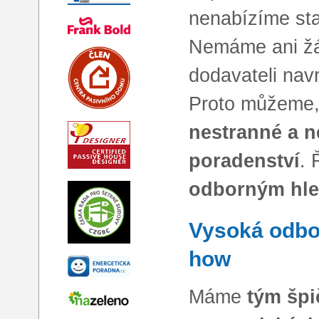
nenabízíme sta
Nemáme ani žá
dodavateli nav
Proto můžeme,
nestranné a n
poradenství
.
odborným hl
Vysoká odbo
how
Máme
tým šp