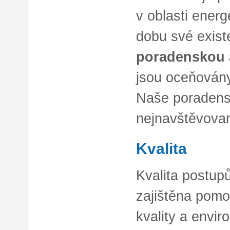
v oblasti energ
dobu své exist
poradenskou a
jsou oceňovány
Naše poradensk
nejnavštěvovan
Kvalita
Kvalita postupů
zajištěna pomo
kvality a envi