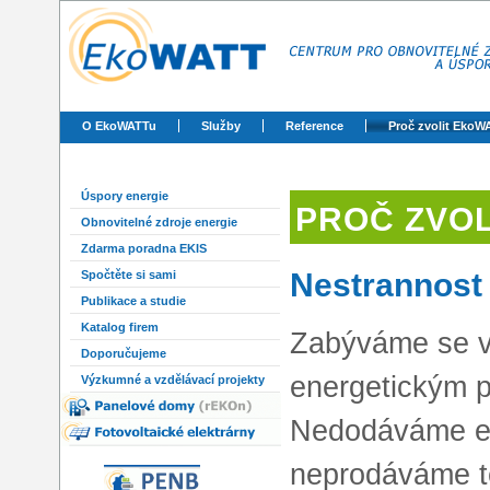
O EkoWATTu
Služby
Reference
Proč zvolit EkoW
Úspory energie
PROČ ZVOL
Obnovitelné zdroje energie
Zdarma poradna EKIS
Nestrannost 
Spočtěte si sami
Publikace a studie
Katalog firem
Zabýváme se 
Doporučujeme
energetickým 
Výzkumné a vzdělávací projekty
Nedodáváme en
neprodáváme t