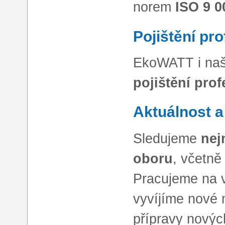
norem
ISO 9 0
Pojištění pr
EkoWATT i naši
pojištění pro
Aktuálnost a
Sledujeme
nej
oboru
, včetně
Pracujeme na v
vyvíjíme nové 
přípravy novýc