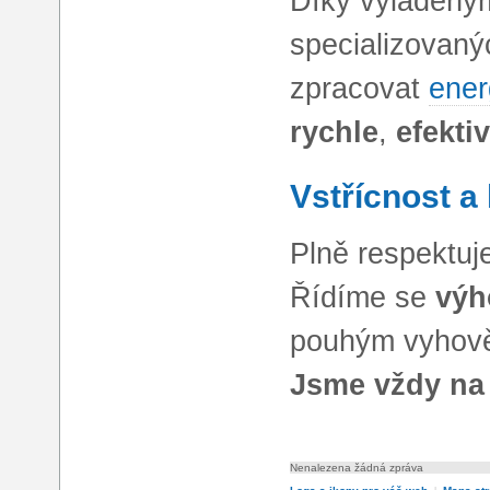
Díky vyladěný
specializovaný
zpracovat
ener
rychle
,
efekti
Vstřícnost a 
Plně respektu
Řídíme se
výh
pouhým vyhově
Jsme vždy na 
Nenalezena žádná zpráva