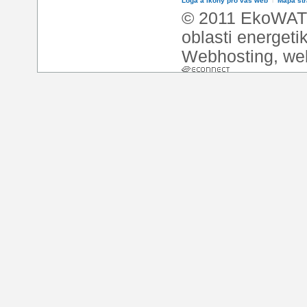
Loga a ikony pro váš web
l
Mapa st
© 2011 EkoWATT
oblasti energeti
Webhosting
,
we