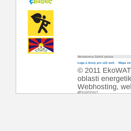
Nenalezena žádná zpráva
Loga a ikony pro váš web
l
Mapa st
© 2011 EkoWATT
oblasti energeti
Webhosting
,
we