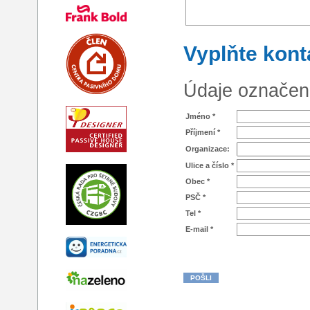
Vyplňte kont
Údaje označen
Jméno *
Příjmení *
Organizace:
Ulice a číslo *
Obec *
PSČ *
Tel *
E-mail *