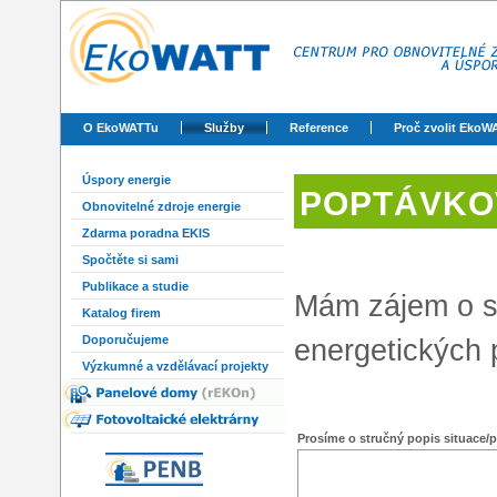
O EkoWATTu
Služby
Reference
Proč zvolit EkoW
Úspory energie
POPTÁVKO
Obnovitelné zdroje energie
Zdarma poradna EKIS
Spočtěte si sami
Publikace a studie
Mám zájem o s
Katalog firem
Doporučujeme
energetických 
Výzkumné a vzdělávací projekty
Prosíme o stručný popis situace/p