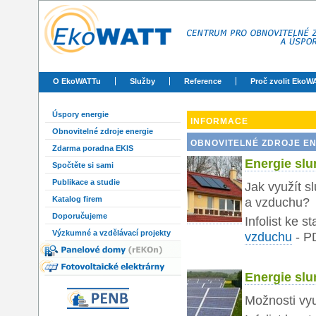
O EkoWATTu
Služby
Reference
Proč zvolit EkoW
Úspory energie
INFORMACE
Obnovitelné zdroje energie
OBNOVITELNÉ ZDROJE E
Zdarma poradna EKIS
Energie slu
Spočtěte si sami
Publikace a studie
Jak využít s
Katalog firem
a vzduchu?
Doporučujeme
Infolist ke s
Výzkumné a vzdělávací projekty
vzduchu
-
P
Energie slu
Možnosti vyu