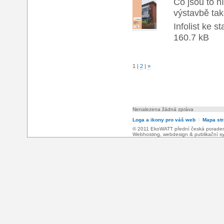
Co jsou to n
výstavbě ta
Infolist ke s
160.7 kB
1
|
2
|
»
Nenalezena žádná zpráva
Loga a ikony pro váš web
l
Mapa st
© 2011 EkoWATT přední česká poradensk
Webhosting
,
webdesign
&
publikační 