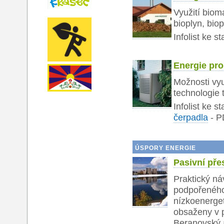
Využití biom
bioplyn, biop
Infolist ke s
Energie pro
Možnosti vyu
technologie 
Infolist ke s
čerpadla
-
P
ÚSPORY ENERGIE
Pasivní př
Praktický n
podpořeného
nízkoenerget
obsaženy v p
Beranovský 