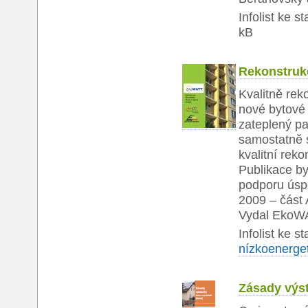
Infolist ke s
kB
Rekonstruk
Kvalitně rek
nové bytové
zateplený p
samostatně s
kvalitní rek
Publikace by
podporu úspo
2009 – část
Vydal EkoWA
Infolist ke s
nízkoenerge
Zásady výs