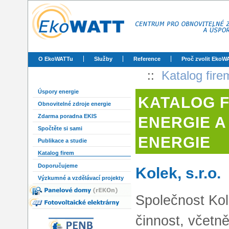
O EkoWATTu
Služby
Reference
Proč zvolit EkoW
::
Katalog fire
Úspory energie
KATALOG 
Obnovitelné zdroje energie
Zdarma poradna EKIS
ENERGIE A
Spočtěte si sami
ENERGIE
Publikace a studie
Katalog firem
Doporučujeme
Kolek, s.r.o.
Výzkumné a vzdělávací projekty
Společnost Kol
činnost, včetn