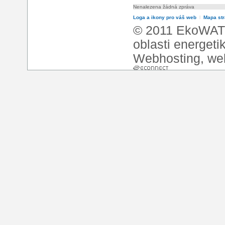
Nenalezena žádná zpráva
Loga a ikony pro váš web
l
Mapa st
© 2011 EkoWATT
oblasti energeti
Webhosting
,
we