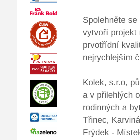
Spolehněte se 
vytvoří projek
prvotřídní kva
nejrychlejším 
Kolek, s.r.o, 
a v přilehlých
rodinných a b
Třinec, Karvin
Frýdek - Místek