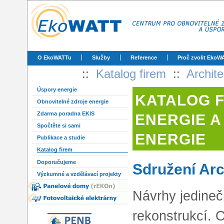
O EkoWATTu
Služby
Reference
Proč zvolit EkoW
::
Katalog firem
::
Archite
Úspory energie
KATALOG 
Obnovitelné zdroje energie
Zdarma poradna EKIS
ENERGIE A
Spočtěte si sami
ENERGIE
Publikace a studie
Katalog firem
Doporučujeme
Sdružení Arc
Výzkumné a vzdělávací projekty
Návrhy jedineč
rekonstrukcí. 