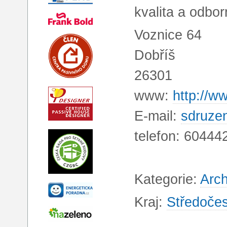
kvalita a odbor
Voznice 64
Dobříš
26301
www:
http://w
E-mail:
sdruze
telefon: 60444
Kategorie:
Arch
Kraj:
Středočes