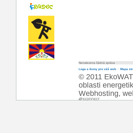
Nenalezena žádná zpráva
Loga a ikony pro váš web
l
Mapa st
© 2011 EkoWATT
oblasti energeti
Webhosting
,
we