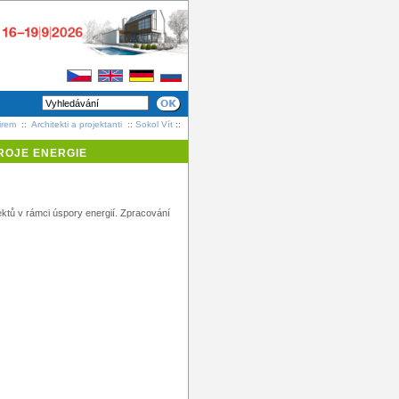
irem
::
Architekti a projektanti
::
Sokol Vít
::
ROJE ENERGIE
ktů v rámci úspory energií. Zpracování