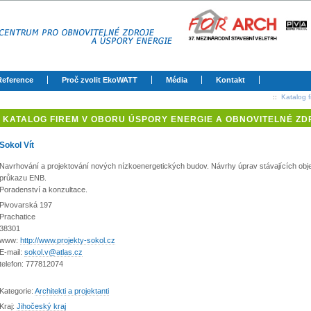
Reference
Proč zvolit EkoWATT
Média
Kontakt
::
Katalog f
KATALOG FIREM V OBORU ÚSPORY ENERGIE A OBNOVITELNÉ ZD
Sokol Vít
Navrhování a projektování nových nízkoenergetických budov. Návrhy úprav stávajících obje
průkazu ENB.
Poradenství a konzultace.
Pivovarská 197
Prachatice
38301
www:
http://www.projekty-sokol.cz
E-mail:
sokol.v@atlas.cz
telefon: 777812074
Kategorie:
Architekti a projektanti
Kraj:
Jihočeský kraj