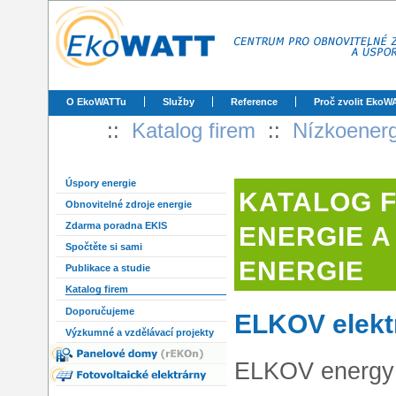
O EkoWATTu
Služby
Reference
Proč zvolit EkoW
::
Katalog firem
::
Nízkoenerg
Úspory energie
KATALOG 
Obnovitelné zdroje energie
Zdarma poradna EKIS
ENERGIE A
Spočtěte si sami
ENERGIE
Publikace a studie
Katalog firem
Doporučujeme
ELKOV elektr
Výzkumné a vzdělávací projekty
ELKOV energy j