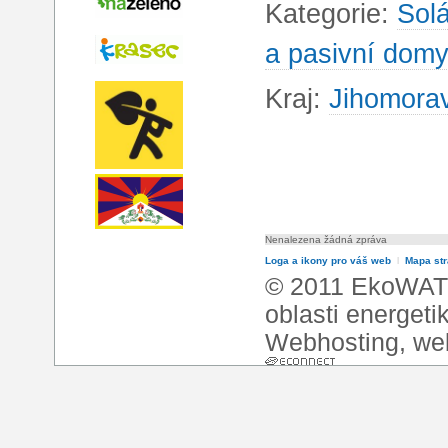
Kategorie:
Solá
a pasivní domy
Kraj:
Jihomorav
Nenalezena žádná zpráva
Loga a ikony pro váš web
l
Mapa st
© 2011 EkoWATT
oblasti energeti
Webhosting
,
we