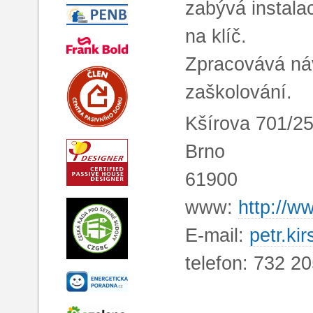
zabývá instala
na klíč.
Zpracovává náv
zaškolování.
Kšírova 701/2
Brno
61900
www:
http://w
E-mail:
petr.k
telefon: 732 2