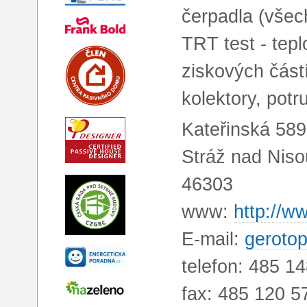
čerpadla (všec
TRT test - tep
ziskových částí
kolektory, pot
Kateřinská 589
Stráž nad Niso
46303
www:
http://w
E-mail:
geroto
telefon: 485 1
fax: 485 120 5