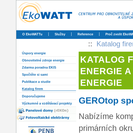
O EkoWATTu
Služby
Reference
Proč zvolit EkoW
::
Katalog fir
Úspory energie
KATALOG 
Obnovitelné zdroje energie
Zdarma poradna EKIS
ENERGIE A
Spočtěte si sami
ENERGIE
Publikace a studie
Katalog firem
Doporučujeme
GEROtop spol
Výzkumné a vzdělávací projekty
Nabízíme kompl
primárních ok