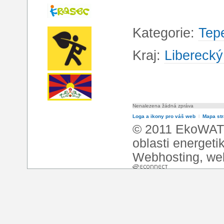
Kategorie:
Tep
Kraj:
Liberecký
Nenalezena žádná zpráva
Loga a ikony pro váš web
l
Mapa st
© 2011 EkoWATT
oblasti energeti
Webhosting
,
we