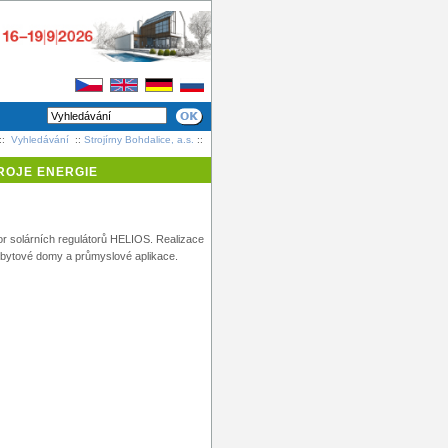
::
Vyhledávání
::
Strojírny Bohdalice, a.s.
::
ROJE ENERGIE
r solárních regulátorů HELIOS. Realizace
o bytové domy a průmyslové aplikace.