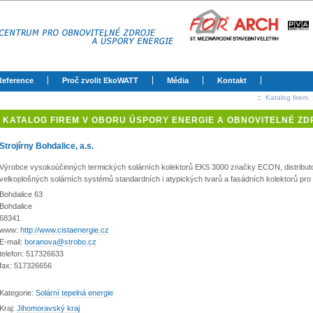
Reference
Proč zvolit EkoWATT
Média
Kontakt
::
Katalog firem
KATALOG FIREM V OBORU ÚSPORY ENERGIE A OBNOVITELNÉ ZD
Strojírny Bohdalice, a.s.
Výrobce vysokoúčinných termických solárních kolektorů EKS 3000 značky ECON, distributo
velkoplošných solárních systémů standardních i atypických tvarů a fasádních kolektorů pr
Bohdalice 63
Bohdalice
68341
www:
http://www.cistaenergie.cz
E-mail:
boranova@strobo.cz
telefon: 517326633
fax: 517326656
Kategorie:
Solární tepelná energie
Kraj:
Jihomoravský kraj