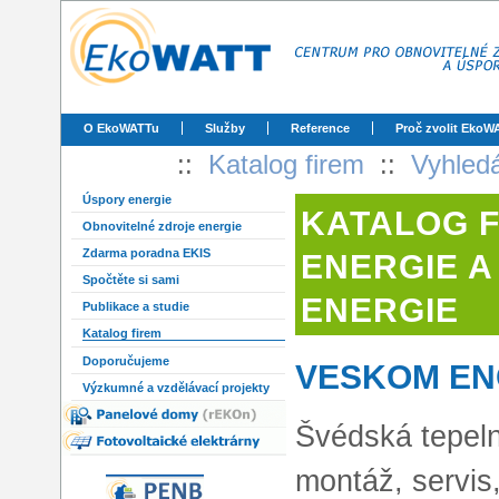
O EkoWATTu
Služby
Reference
Proč zvolit EkoW
::
Katalog firem
::
Vyhled
Úspory energie
KATALOG 
Obnovitelné zdroje energie
Zdarma poradna EKIS
ENERGIE A
Spočtěte si sami
ENERGIE
Publikace a studie
Katalog firem
Doporučujeme
VESKOM ENGI
Výzkumné a vzdělávací projekty
Švédská tepeln
montáž, servis