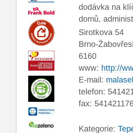
dodávka na klí
domů, administ
Sirotkova 54
Brno-Žabovřes
6160
www:
http://w
E-mail:
malase
telefon: 54142
fax: 54142117
Kategorie:
Tep