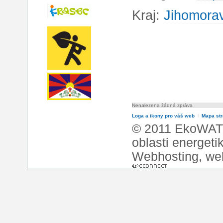
Kraj:
Jihomorav
Nenalezena žádná zpráva
Loga a ikony pro váš web
l
Mapa st
© 2011 EkoWATT
oblasti energeti
Webhosting
,
we