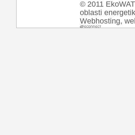
© 2011 EkoWATT
oblasti energeti
Webhosting
,
we