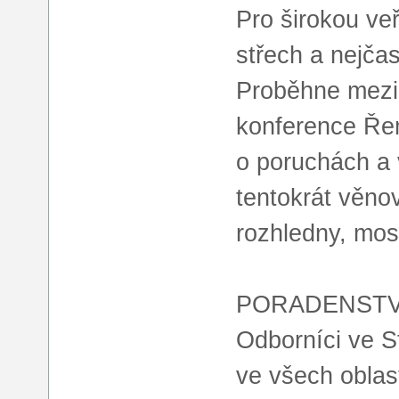
Pro širokou ve
střech a nejčas
Proběhne mezin
konference Ře
o poruchách a
tentokrát věno
rozhledny, most
PORADENSTV
Odborníci ve 
ve všech oblas