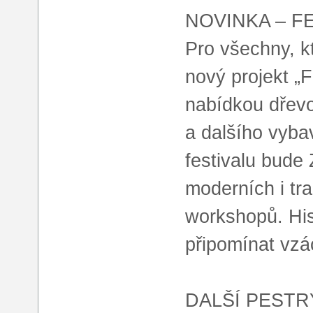
NOVINKA – F
Pro všechny, kt
nový projekt „F
nabídkou dřevo
a dalšího vybav
festivalu bude
moderních i tr
workshopů. His
připomínat vzá
DALŠÍ PEST