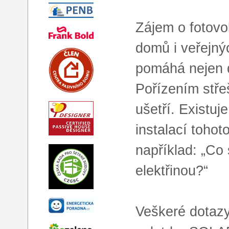
Zájem o fotovo
domů i veřejný
pomáhá nejen do
Pořízením střeš
ušetří. Existu
instalací tohot
například: „Co
elektřinou?“
Veškeré dotazy