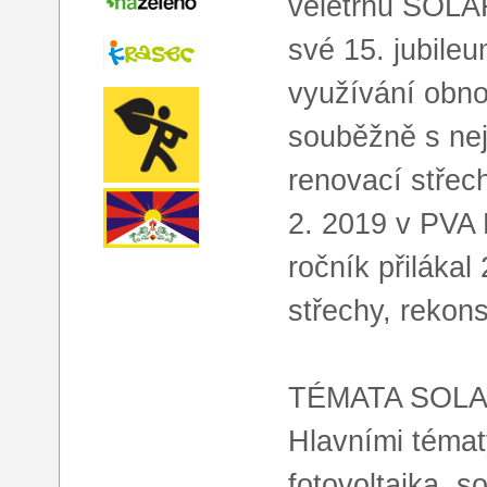
veletrhu SOLA
své 15. jubileu
využívání obno
souběžně s nej
renovací stře
2. 2019 v PVA
ročník přiláka
střechy, rekon
TÉMATA SOL
Hlavními téma
fotovoltaika, s