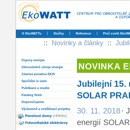
O EkoWATTu
Služby
Reference
Proč zvolit EkoW
::
Novinky a články
::
Jubi
Úspory energie
NOVINKA 
Obnovitelné zdroje energie
Zdarma poradna EKIS
Jubilejní 15.
Spočtěte si sami
Publikace a studie
SOLAR PRAHA
Katalog firem
Doporučujeme
30. 11. 2018
J
Výzkumné a vzdělávací projekty
energií SOLA