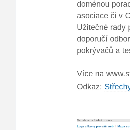
doménou porade
asociace či v C
Užitečné rady p
doporučí odbor
pokrývačů a t
Více na www.s
Odkaz:
Střech
Nenalezena žádná zpráva
Loga a ikony pro váš web
l
Mapa st