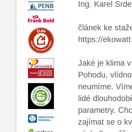
Ing. Karel Srd
článek ke staže
https://ekowat
Jaké je klima 
Pohodu, vlídnos
neumíme. Víme
lidé dlouhodob
parametry. Chc
zajímat se o k