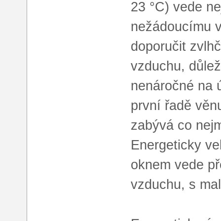
23 °C) vede ne
nežádoucímu v
doporučit zvlhč
vzduchu, důlež
nenáročné na ú
první řadě věn
zabývá co nej
Energeticky ve
oknem vede pře
vzduchu, s malý