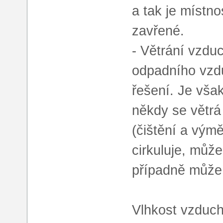
a tak je místno
zavřené.
- Větrání vzdu
odpadního vzdu
řešení. Je vša
někdy se větrá
(čištění a výmě
cirkuluje, můž
případně může
Vlhkost vzduc