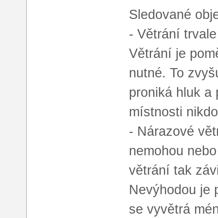
Sledované objek
- Větrání trva
Větrání je pomě
nutné. To zvyš
proniká hluk a 
místnosti nikdo
- Nárazové vět
nemohou nebo 
větrání tak zá
Nevýhodou je p
se vyvětrá mén