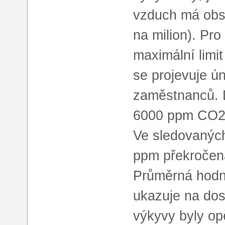
vzduch má obs
na milion). Pr
maximální limi
se projevuje ún
zaměstnanců. 
6000 ppm CO2 j
Ve sledovaných
ppm překročena
Průměrná hodn
ukazuje na dos
výkyvy byly op