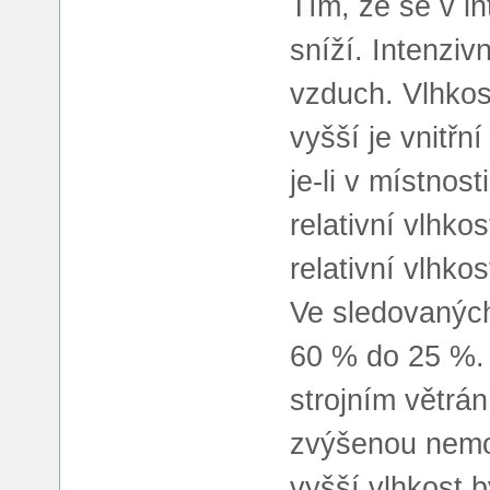
Tím, že se v int
sníží. Intenziv
vzduch. Vlhkos
vyšší je vnitřn
je-li v místnos
relativní vlhko
relativní vlhko
Ve sledovaných
60 % do 25 %. 
strojním větrán
zvýšenou nemo
vyšší vlhkost 