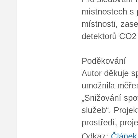
místnostech s
místnosti, zase
detektorů CO2 
Poděkování
Autor děkuje s
umožnila měření
„Snižování spo
služeb“. Proje
prostředí, pro
Odkaz:
Článek 