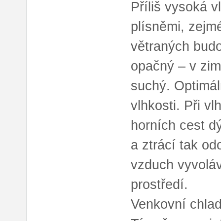
Příliš vysoká 
plísněmi, zejm
větraných budo
opačný – v zim
suchý. Optimál
vlhkosti. Při v
horních cest dý
a ztrácí tak od
vzduch vyvoláv
prostředí.
Venkovní chlad