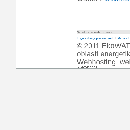
Nenalezena žádná zpráva
Loga a ikony pro váš web
l
Mapa st
© 2011 EkoWATT
oblasti energeti
Webhosting
,
we