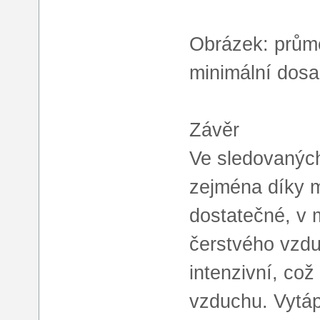
Obrázek: prům
minimální dos
Závěr
Ve sledovaných
zejména díky m
dostatečné, v 
čerstvého vzdu
intenzivní, což
vzduchu. Vytáp