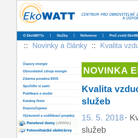
O EkoWATTu
Služby
Reference
Proč zvolit EkoW
::
Novinky a články
::
Kvalita vzd
Úspory energie
NOVINKA 
Obnovitelné zdroje energie
Zdarma poradna EKIS
Kvalita vzdu
Spočtěte si sami
Publikace a studie
služeb
Katalog firem
Doporučujeme
15. 5. 2018
Kv
Výzkumné a vzdělávací projekty
služeb