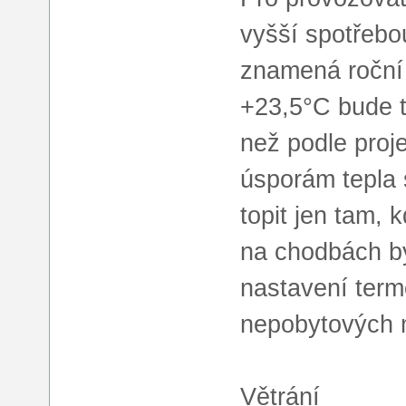
vyšší spotřebou
znamená roční 
+23,5°C bude t
než podle proje
úsporám tepla 
topit jen tam, 
na chodbách by
nastavení term
nepobytových 
Větrání