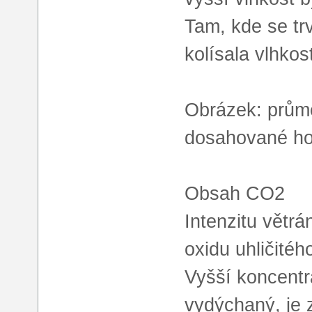
Tam, kde se tr
kolísala vlhko
Obrázek: průmě
dosahované ho
Obsah CO2
Intenzitu větrá
oxidu uhličité
Vyšší koncentr
vydýchaný, je 