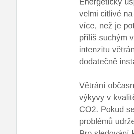
Energeticky ús
velmi citlivé n
více, než je p
příliš suchým 
intenzitu větr
dodatečně inst
Větrání občasn
výkyvy v kvalit
CO2. Pokud se 
problémů udržet
Pro sledování 