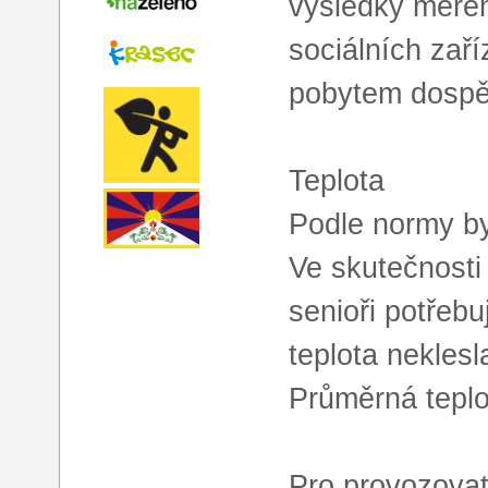
výsledky měřen
sociálních zař
pobytem dospěl
Teplota
Podle normy by
Ve skutečnosti
senioři potřeb
teplota neklesl
Průměrná teplo
Pro provozovat