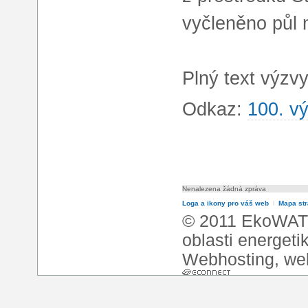
vyčleněno půl m
Plný text výzvy
Odkaz:
100. v
Nenalezena žádná zpráva
Loga a ikony pro váš web
l
Mapa st
© 2011 EkoWATT
oblasti energeti
Webhosting
,
we