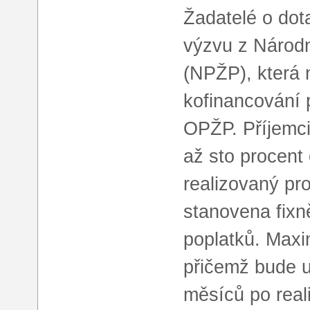
Žadatelé o dot
výzvu z Národn
(NPŽP), která 
kofinancování 
OPŽP. Příjemci
až sto procent
realizovaný pr
stanovena fixn
poplatků. Maxim
přičemž bude 
měsíců po real