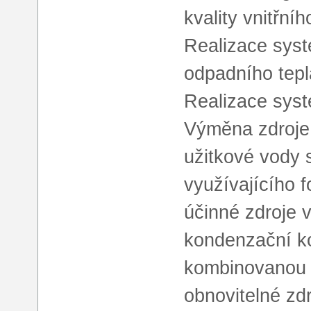
kvality vnitřníh
Realizace syst
odpadního tepl
Realizace syst
Výměna zdroje 
užitkové vody
využívajícího f
účinné zdroje 
kondenzační ko
kombinovanou v
obnovitelné zd