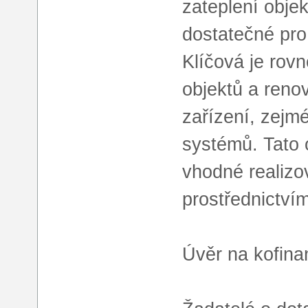
zateplení obje
dostatečné pro
Klíčová je rov
objektů a reno
zařízení, zejm
systémů. Tato o
vhodné realizov
prostřednictv
Úvěr na kofina