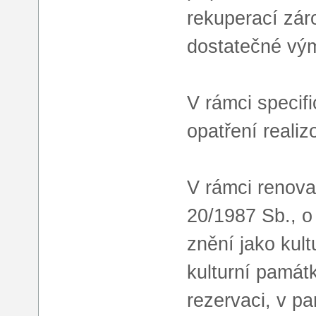
rekuperací zár
dostatečné vý
V rámci specif
opatření reali
V rámci renov
20/1987 Sb., o
znění jako kul
kulturní památ
rezervaci, v 