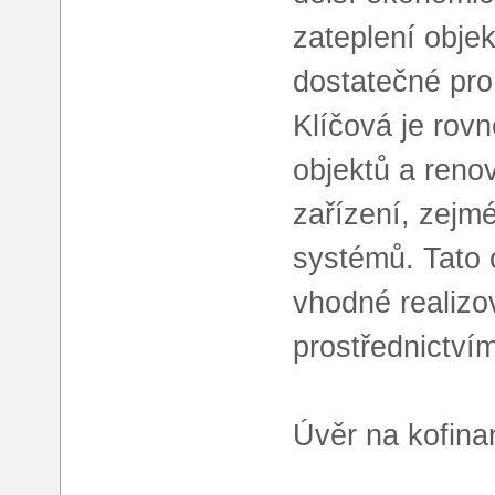
zateplení obje
dostatečné pro
Klíčová je rov
objektů a reno
zařízení, zejm
systémů. Tato o
vhodné realizov
prostřednictv
Úvěr na kofina