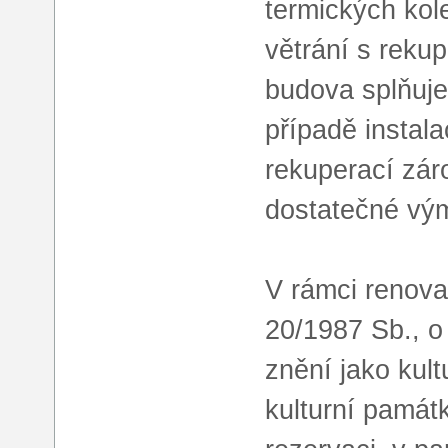
termických kol
větrání s reku
budova splňuje
případě instal
rekuperací zár
dostatečné vý
V rámci renov
20/1987 Sb., o
znění jako kul
kulturní památ