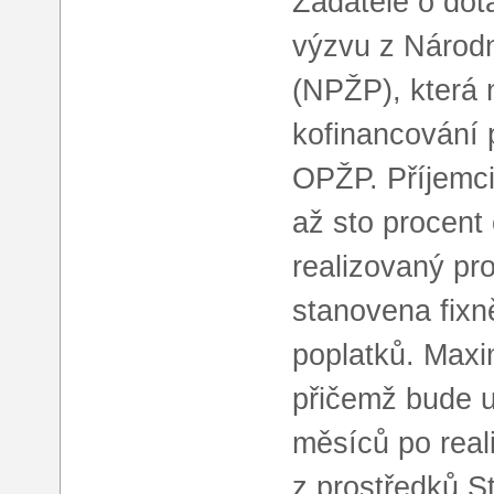
Žadatelé o dot
výzvu z Národn
(NPŽP), která 
kofinancování 
OPŽP. Příjemci
až sto procent
realizovaný pr
stanovena fixn
poplatků. Maxim
přičemž bude 
měsíců po real
z prostředků S