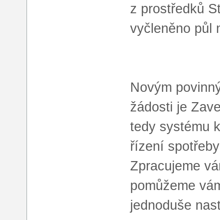
z prostředků S
vyčleněno půl m
Novým povinný
žádosti je Za
tedy systému k
řízení spotřeb
Zpracujeme vá
pomůžeme vám 
jednoduše nast