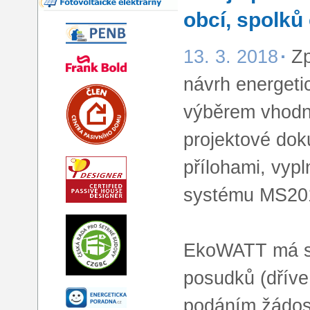
obcí, spolků 
13. 3. 2018
Zp
návrh energet
výběrem vhodn
projektové do
přílohami, vyp
systému MS20
EkoWATT má se
posudků (dříve
podáním žádost