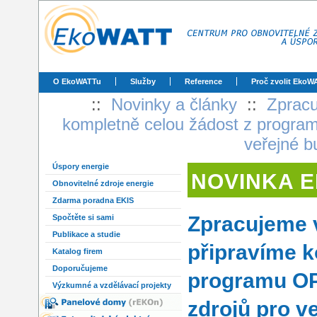
O EkoWATTu
Služby
Reference
Proč zvolit EkoW
::
Novinky a články
::
Zpracu
kompletně celou žádost z progra
veřejné b
Úspory energie
NOVINKA 
Obnovitelné zdroje energie
Zdarma poradna EKIS
Zpracujeme 
Spočtěte si sami
Publikace a studie
připravíme k
Katalog firem
Doporučujeme
programu OP
Výzkumné a vzdělávací projekty
zdrojů pro v