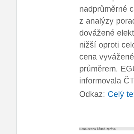
nadprůměrné ce
z analýzy por
dovážené elektř
nižší oproti c
cena vyvážené 
průměrem. EGU
informovala ČT
Odkaz:
Celý te
Nenalezena žádná zpráva