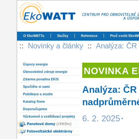
O EkoWATTu
Služby
Reference
Proč zvolit EkoW
::
Novinky a články
::
Analýza: ČR 
Úspory energie
NOVINKA 
Obnovitelné zdroje energie
Zdarma poradna EKIS
Analýza: ČR 
Spočtěte si sami
Publikace a studie
nadprůměrné 
Katalog firem
Doporučujeme
6. 2. 2025
Výzkumné a vzdělávací projekty