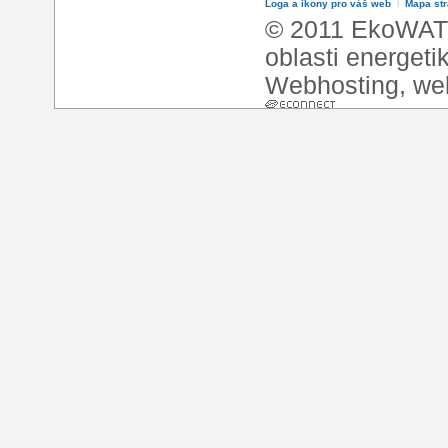
Loga a ikony pro váš web
l
Mapa st
© 2011 EkoWATT
oblasti energeti
Webhosting
,
we