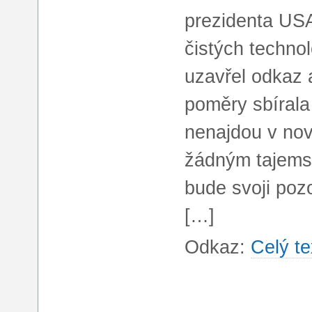
prezidenta USA
čistých techno
uzavřel odkaz 
poměry sbírala
nenajdou v nov
žádným tajems
bude svoji poz
[…]
Odkaz:
Celý te