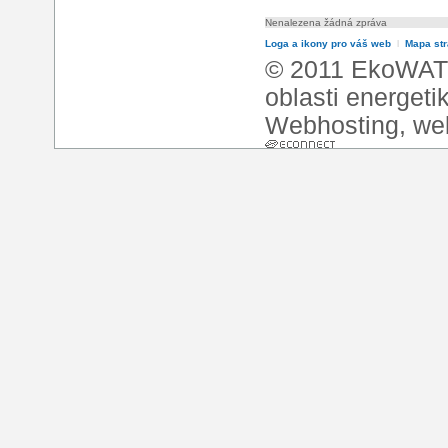
Nenalezena žádná zpráva
Loga a ikony pro váš web
l
Mapa st
© 2011 EkoWATT
oblasti energeti
Webhosting
,
we