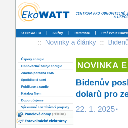
O EkoWATTu
Služby
Reference
Proč zvolit EkoW
::
Novinky a články
::
Bidenů
Úspory energie
NOVINKA 
Obnovitelné zdroje energie
Zdarma poradna EKIS
Bidenův posl
Spočtěte si sami
Publikace a studie
dolarů pro 
Katalog firem
Doporučujeme
22. 1. 2025
Výzkumné a vzdělávací projekty