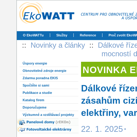
O EkoWATTu
Služby
Reference
Proč zvolit EkoW
::
Novinky a články
::
Dálkové říze
mocností d
Úspory energie
NOVINKA 
Obnovitelné zdroje energie
Zdarma poradna EKIS
Dálkové řízen
Spočtěte si sami
Publikace a studie
zásahům ciz
Katalog firem
Doporučujeme
elektřiny, v
Výzkumné a vzdělávací projekty
22. 1. 2025