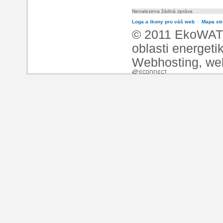
Nenalezena žádná zpráva
Loga a ikony pro váš web
l
Mapa st
© 2011 EkoWATT
oblasti energeti
Webhosting
,
we