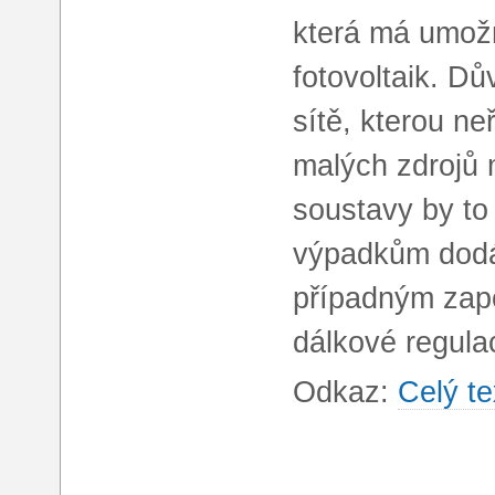
která má umožn
fotovoltaik. Dů
sítě, kterou n
malých zdrojů 
soustavy by to
výpadkům dodá
případným zapo
dálkové regula
Odkaz:
Celý te