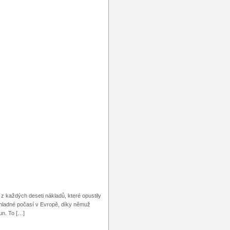
 každých deseti nákladů, které opustily
hladné počasí v Evropě, díky němuž
un. To […]