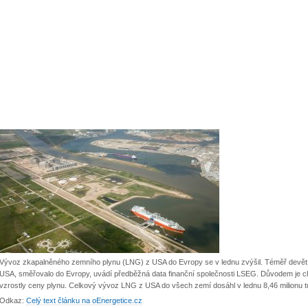
Vývoz zkapalněného zemního plynu (LNG) z USA do Evropy se v lednu zvýšil. Téměř devět z
USA, směřovalo do Evropy, uvádí předběžná data finanční společnosti LSEG. Důvodem je c
vzrostly ceny plynu. Celkový vývoz LNG z USA do všech zemí dosáhl v lednu 8,46 milionu t
Odkaz:
Celý text článku na oEnergetice.cz