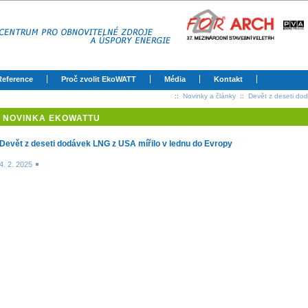
Reference
Proč zvolit EkoWATT
Média
Kontakt
::
Novinky a články
::
Devět z deseti do
NOVINKA EKOWATTU
Devět z deseti dodávek LNG z USA mířilo v lednu do Evropy
4. 2. 2025