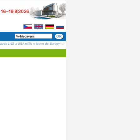
dávek LNG z USA mířilo v lednu do Evropy
::