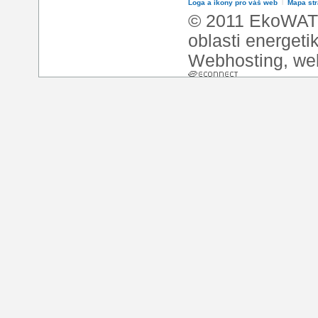
Loga a ikony pro váš web
l
Mapa st
© 2011 EkoWATT
oblasti energeti
Webhosting
,
we