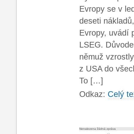
Evropy se v le
deseti nákladů
Evropy, uvádí 
LSEG. Důvodem
němuž vzrostl
z USA do všech
To […]
Odkaz:
Celý te
Nenalezena žádná zpráva