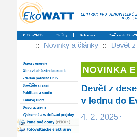
O EkoWATTu
Služby
Reference
Proč zvolit EkoW
::
Novinky a články
::
Devět z
Úspory energie
NOVINKA 
Obnovitelné zdroje energie
Zdarma poradna EKIS
Devět z dese
Spočtěte si sami
Publikace a studie
v lednu do E
Katalog firem
Doporučujeme
4. 2. 2025
Výzkumné a vzdělávací projekty