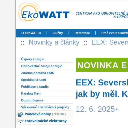
O EkoWATTu
Služby
Reference
Proč zvolit EkoW
::
Novinky a články
::
EEX: Seversk
Úspory energie
NOVINKA 
Obnovitelné zdroje energie
Zdarma poradna EKIS
EEX: Seversk
Spočtěte si sami
Publikace a studie
jak by měl. 
Katalog firem
Doporučujeme
12. 6. 2025
Výzkumné a vzdělávací projekty