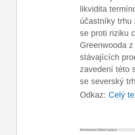
likvidita termí
účastníky trhu
se proti rizik
Greenwooda z E
stávajících pr
zavedení této s
se severský tr
Odkaz:
Celý te
Nenalezena žádná zpráva