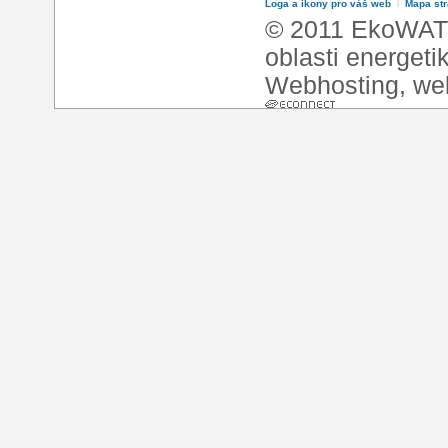
Loga a ikony pro váš web
l
Mapa st
© 2011 EkoWATT
oblasti energeti
Webhosting
,
we