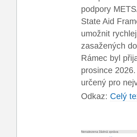
podpory METSA
State Aid Fram
umožnit rychlej
zasažených do
Rámec byl přij
prosince 2026. 
určený pro nej
Odkaz:
Celý te
Nenalezena žádná zpráva