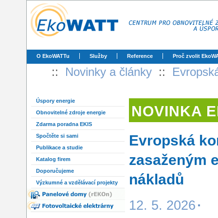
O EkoWATTu
Služby
Reference
Proč zvolit EkoW
::
Novinky a články
::
Evropsk
Úspory energie
NOVINKA 
Obnovitelné zdroje energie
Zdarma poradna EKIS
Evropská ko
Spočtěte si sami
Publikace a studie
zasaženým en
Katalog firem
Doporučujeme
nákladů
Výzkumné a vzdělávací projekty
12. 5. 2026