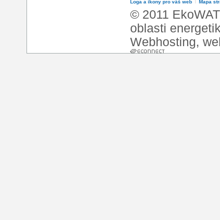
Loga a ikony pro váš web
l
Mapa st
© 2011 EkoWATT
oblasti energeti
Webhosting
,
we