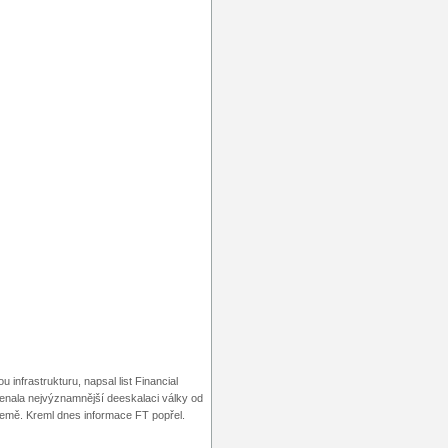
nfrastrukturu, napsal list Financial
enala nejvýznamnější deeskalaci války od
 země. Kreml dnes informace FT popřel.