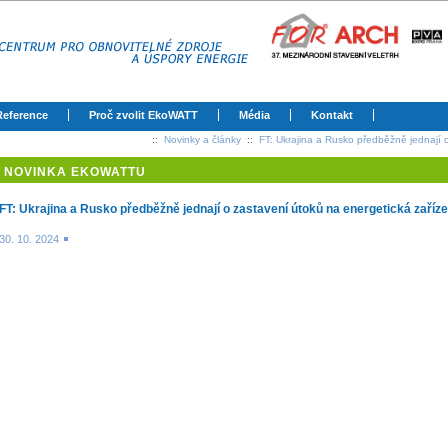
Reference
Proč zvolit EkoWATT
Média
Kontakt
::
Novinky a články
::
FT: Ukrajina a Rusko předběžně jednají 
NOVINKA EKOWATTU
FT: Ukrajina a Rusko předběžně jednají o zastavení útoků na energetická zaříze
30. 10. 2024