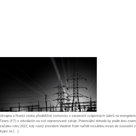
Ukrajina a Rusko vedou předběžné rozhovory o zastavení vzájemných úderů na energetickou i
Times (FT) s odvoláním na své nejmenované zdroje. Potenciální dohoda by podle listu znam
začátku roku 2022, kdy ruský prezident Vladimir Putin nařídil rozsáhlou invazi do sousední
Kyjev se […]