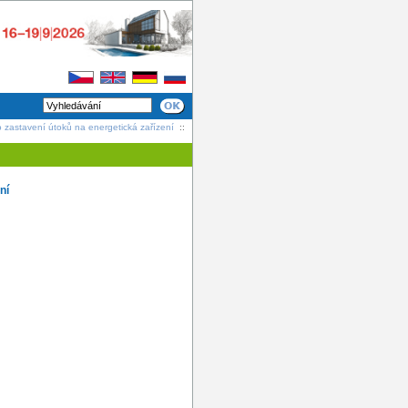
o zastavení útoků na energetická zařízení
::
ní