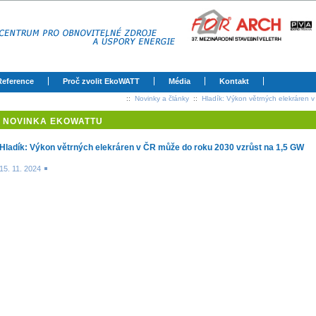
Reference
Proč zvolit EkoWATT
Média
Kontakt
::
Novinky a články
::
Hladík: Výkon větrných elekráren 
NOVINKA EKOWATTU
Hladík: Výkon větrných elekráren v ČR může do roku 2030 vzrůst na 1,5 GW
15. 11. 2024