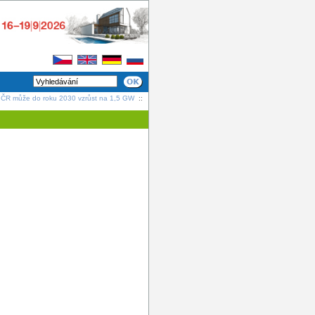
v ČR může do roku 2030 vzrůst na 1,5 GW
::