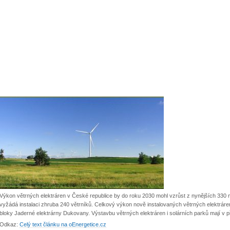
Výkon větrných elektráren v České republice by do roku 2030 mohl vzrůst z nynějších 330 m
vyžádá instalaci zhruba 240 větrníků. Celkový výkon nově instalovaných větrných elektráren 
bloky Jaderné elektrárny Dukovany. Výstavbu větrných elektráren i solárních parků mají v př
Odkaz:
Celý text článku na oEnergetice.cz