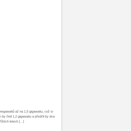
egawattů až na 1,5 gigawattu, což si
by činil 1,2 gigawattu a předčil by dva
íštích letech […]