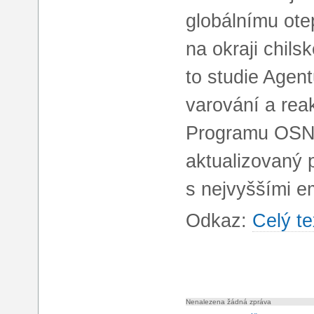
globálnímu otep
na okraji chil
to studie Agen
varování a re
Programu OSN p
aktualizovaný 
s nejvyššími 
Odkaz:
Celý te
Nenalezena žádná zpráva