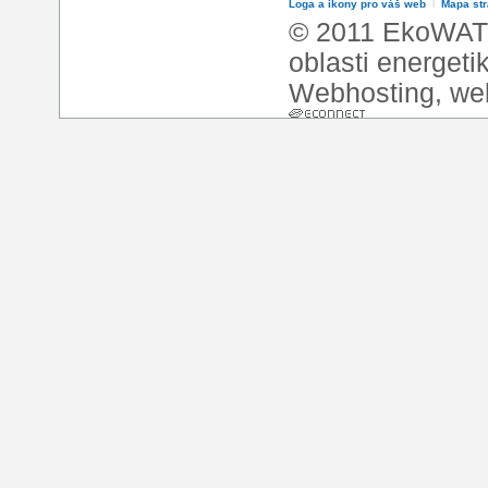
Loga a ikony pro váš web
l
Mapa st
© 2011 EkoWATT
oblasti energeti
Webhosting
,
we