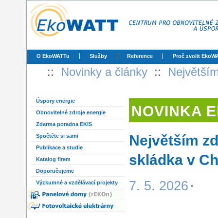
O EkoWATTu
Služby
Reference
Proč zvolit EkoW
::
Novinky a články
::
Největším
Úspory energie
NOVINKA 
Obnovitelné zdroje energie
Zdarma poradna EKIS
Největším zd
Spočtěte si sami
Publikace a studie
skládka v Ch
Katalog firem
Doporučujeme
7. 5. 2026
Výzkumné a vzdělávací projekty