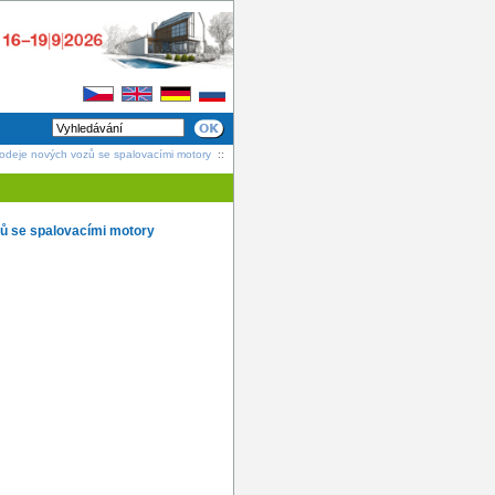
odeje nových vozů se spalovacími motory
::
ů se spalovacími motory