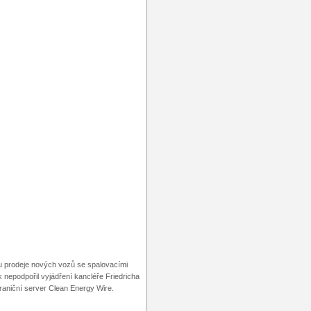
u prodeje nových vozů se spalovacími
k nepodpořil vyjádření kancléře Friedricha
raniční server Clean Energy Wire.