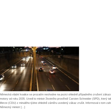
Německá vládní koalice se prozatím neshodne na pozici ohledně případného zrušení zákaz
motory od roku 2035. Uvedl to ministr životního prostředí Carsten Schneider (SPD), který ta
Merze (CDU) z minulého týdne ohledně záměru uvedený zákaz zrušit. Informoval o tom zah
Německý ministr […]